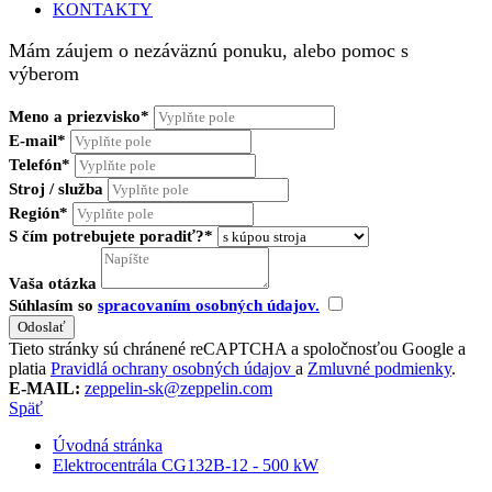
KONTAKTY
Mám záujem o nezáväznú ponuku, alebo pomoc s
výberom
Meno a priezvisko*
E-mail*
Telefón*
Stroj / služba
Región*
S čím potrebujete poradiť?*
Vaša otázka
Súhlasím so
spracovaním osobných údajov.
Tieto stránky sú chránené reCAPTCHA a spoločnosťou Google a
platia
Pravidlá ochrany osobných údajov
a
Zmluvné podmienky
.
E-MAIL:
zeppelin-sk@zeppelin.com
Späť
Úvodná stránka
Elektrocentrála CG132B-12 - 500 kW