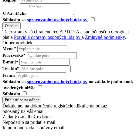
Región*
Vaša otázka
Súhlasím so
spracovaním osobných údajov.
Tieto stránky sú chránené reCAPTCHA a spoločnosťou Google a
platia
Pravidlá ochrany osobných údajov
a
Zmluvné podmienky
.
Odber noviniek
Meno*
Priezvisko*
E-mail*
Telefón*
Firma
Súhlasím so
spracovaním osobných údajov
na základe podmienok
uvedených nižšie
Súhlasím
Ďakujeme, na dokončenie registrácie kliknite na odkaz
odoslaný na váš email
Zadaný e-mail už existuje
Nepodarilo sa pridať e-mail
Je potrebné zadať správny email