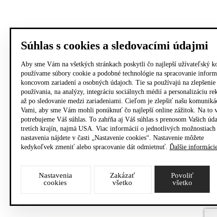
Súhlas s cookies a sledovacími údajmi
Aby sme Vám na všetkých stránkach poskytli čo najlepší užívateľský k
používame súbory cookie a podobné technológie na spracovanie inform
koncovom zariadení a osobných údajoch. Tie sa používajú na zlepšenie
používania, na analýzy, integráciu sociálnych médií a personalizáciu r
až po sledovanie medzi zariadeniami. Cieľom je zlepšiť našu komuniká
Vami, aby sme Vám mohli ponúknuť čo najlepší online zážitok. Na to 
potrebujeme Váš súhlas. To zahŕňa aj Váš súhlas s prenosom Vašich úd
tretích krajín, najmä USA. Viac informácií o jednotlivých možnostiach
nastavenia nájdete v časti „Nastavenie cookies“. Nastavenie môžete
kedykoľvek zmeniť alebo spracovanie dát odmietnuť.
Ďalšie informáci
Nastavenia
Zakázať
Povoliť
cookies
všetko
všetko