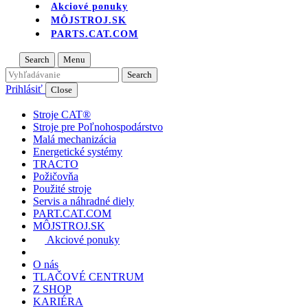
Akciové ponuky
MÔJSTROJ.SK
PARTS.CAT.COM
Search
Menu
Prihlásiť
Close
Stroje CAT®
Stroje pre Poľnohospodárstvo
Malá mechanizácia
Energetické systémy
TRACTO
Požičovňa
Použité stroje
Servis a náhradné diely
PART.CAT.COM
MÔJSTROJ.SK
Akciové ponuky
O nás
TLAČOVÉ CENTRUM
Z SHOP
KARIÉRA