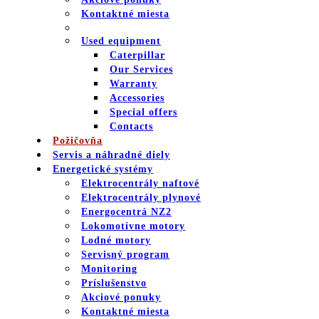
Kontaktné miesta
Used equipment
Caterpillar
Our Services
Warranty
Accessories
Special offers
Contacts
Požičovňa
Servis a náhradné diely
Energetické systémy
Elektrocentrály naftové
Elektrocentrály plynové
Energocentrá NZ2
Lokomotívne motory
Lodné motory
Servisný program
Monitoring
Príslušenstvo
Akciové ponuky
Kontaktné miesta