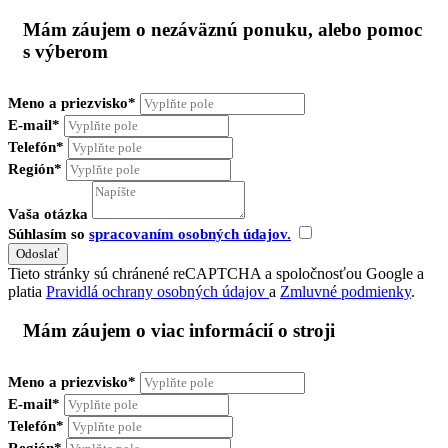
Mám záujem o nezáväznú ponuku, alebo pomoc
s výberom
Meno a priezvisko*
E-mail*
Telefón*
Región*
Vaša otázka
Súhlasím so
spracovaním osobných údajov.
Tieto stránky sú chránené reCAPTCHA a spoločnosťou Google a
platia
Pravidlá ochrany osobných údajov
a
Zmluvné podmienky
.
Mám záujem o viac informácií o stroji
Meno a priezvisko*
E-mail*
Telefón*