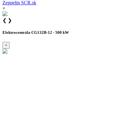
Zeppelin
SCR.sk
×
❮
❯
Elektrocentrála CG132B-12 - 500 kW
×