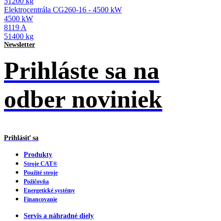
51200 kg
Elektrocentrála CG260-16 - 4500 kW
4500 kW
8119 A
51400 kg
Newsletter
Prihláste sa na
odber noviniek
Prihlásiť sa
Produkty
Stroje CAT®
Použité stroje
Požičovňa
Energetické systémy
Financovanie
Servis a náhradné diely