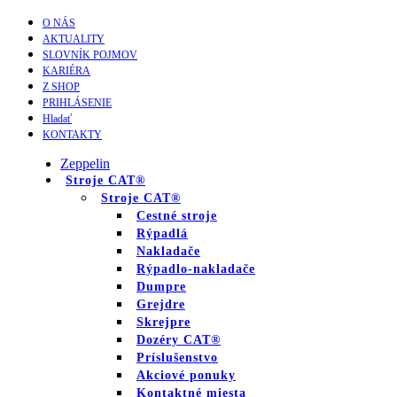
O NÁS
AKTUALITY
SLOVNÍK POJMOV
KARIÉRA
Z SHOP
PRIHLÁSENIE
Hladať
KONTAKTY
Zeppelin
Stroje CAT®
Stroje CAT®
Cestné stroje
Rýpadlá
Nakladače
Rýpadlo-nakladače
Dumpre
Grejdre
Skrejpre
Dozéry CAT®
Príslušenstvo
Akciové ponuky
Kontaktné miesta