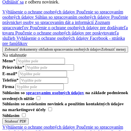
Odhlásiť sa
z odberu noviniek.
Výhlásenie o ochrane osobných údajov
Poučenie so spracovaním
osobných údajov
Súhlas so spracovaním osobných údajov
Poučenie
právnickej osoby so spracovaním dát a informácií
Zoznam
spracovateľov
Poučenie o ochrane osobných údajov pre dodávateľa
tovaru
Poučenie o ochrane osobných údajov pre poskytovateľa
služieb
Vyhlásenie o ochrane osobných údajov Facebook - stránka
pre fanúšikov
Zobraziť dokumenty ohľadom spracovania osobných údajov
Zobraziť menej
Na stiahnutie
Meno*
Priezvisko*
E-mail*
Telefón*
Firma
Súhlasím so
spracovaním osobných údajov
na základe podmienok
uvedených nižšie
Súhlasím so zasielaním noviniek a použitím kontaktných údajov
na marketingové účely
Súhlasím
Výhlásenie o ochrane osobných údajov
Poučenie so spracovaním