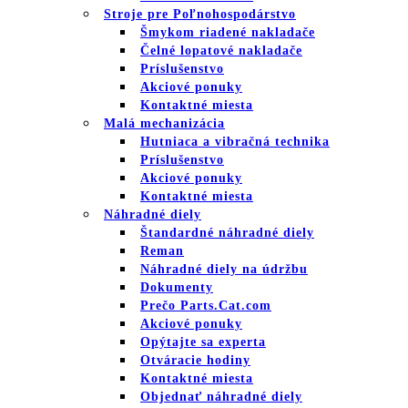
Stroje pre Poľnohospodárstvo
Šmykom riadené nakladače
Čelné lopatové nakladače
Príslušenstvo
Akciové ponuky
Kontaktné miesta
Malá mechanizácia
Hutniaca a vibračná technika
Príslušenstvo
Akciové ponuky
Kontaktné miesta
Náhradné diely
Štandardné náhradné diely
Reman
Náhradné diely na údržbu
Dokumenty
Prečo Parts.Cat.com
Akciové ponuky
Opýtajte sa experta
Otváracie hodiny
Kontaktné miesta
Objednať náhradné diely