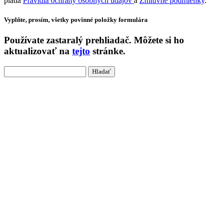
platia
Pravidlá ochrany osobných údajov
a
Zmluvné podmienky
.
Vyplňte, prosím, všetky povinné položky formulára
Používate
zastaralý
prehliadač. Môžete si ho
aktualizovať na
tejto
stránke.