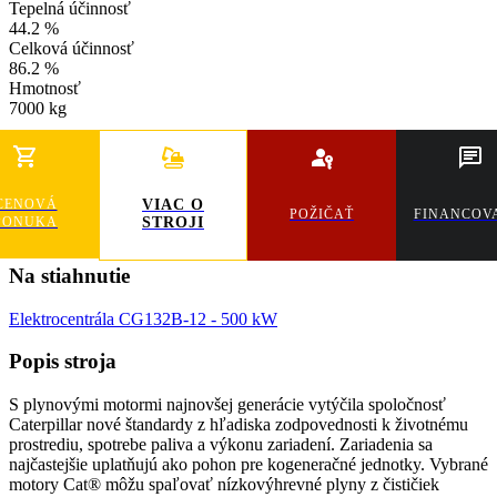
Tepelná účinnosť
44.2 %
Celková účinnosť
86.2 %
Hmotnosť
7000 kg
CENOVÁ
VIAC O
POŽIČAŤ
FINANCOV
PONUKA
STROJI
Na stiahnutie
Elektrocentrála CG132B-12 - 500 kW
Popis stroja
S plynovými motormi najnovšej generácie vytýčila spoločnosť
Caterpillar nové štandardy z hľadiska zodpovednosti k životnému
prostrediu, spotrebe paliva a výkonu zariadení. Zariadenia sa
najčastejšie uplatňujú ako pohon pre kogeneračné jednotky. Vybrané
motory Cat® môžu spaľovať nízkovýhrevné plyny z čističiek