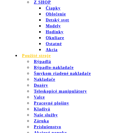
Z SHOP
Čiapky
Oblečenie
Detský svet
Modely
Hodinky
Okuliare
Ostatné
Akcia
Použité stroje
Rýpadlá
Rýpadlo-nakladače
Šmykom riadené nakladače
Nakladače
Dozéry
Teleskopicé manipulátory
Valce
Pracovné plošiny
Kladivá
Naše služby
Záruka
Príslušenstvo
Akciové ponuky