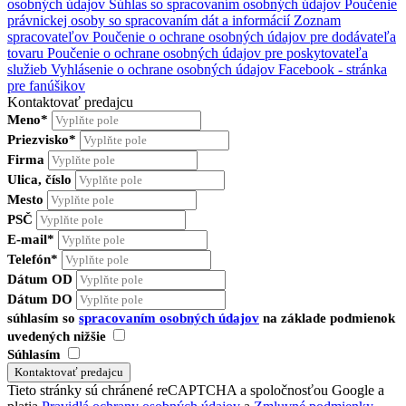
osobných údajov
Súhlas so spracovaním osobných údajov
Poučenie
právnickej osoby so spracovaním dát a informácií
Zoznam
spracovateľov
Poučenie o ochrane osobných údajov pre dodávateľa
tovaru
Poučenie o ochrane osobných údajov pre poskytovateľa
služieb
Vyhlásenie o ochrane osobných údajov Facebook - stránka
pre fanúšikov
Kontaktovať predajcu
Meno*
Priezvisko*
Firma
Ulica, číslo
Mesto
PSČ
E-mail*
Telefón*
Dátum OD
Dátum DO
súhlasím so
spracovaním osobných údajov
na základe podmienok
uvedených nižšie
Súhlasím
Tieto stránky sú chránené reCAPTCHA a spoločnosťou Google a