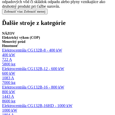
odpadových vôd či skládok odpadu alebo plyny vznikajúce ako
druhotný produkt pri ťažbe surovín.
Zobraziť viac
Zobraziť menej
Ďalšie stroje z kategórie
NÁZOV
Elektrický výkon (COP)
Menovitý prúd
Hmotnosť
Elektrocentrála CG132B-8 - 400 kW
400 kW
722 A
5800 kg
Elektrocentrála CG132B-12 - 600 kW
600 kW
1083 A
7000 kg
Elektrocentrála CG132B-16 - 800 kW
800 kW
1443 A
8600 kg
Elektrocentrála CG132B-16HD - 1000 kW
1000 kW
1804 A