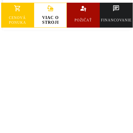
Hmotnosť
17620 kg
VIAC O
CENOVÁ
POŽIČAŤ
FINANCOVANIE
STROJI
PONUKA