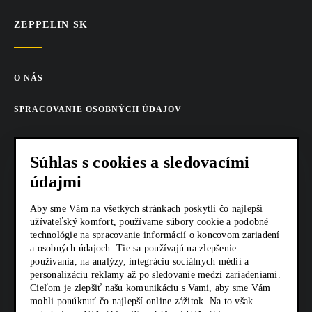
ZEPPELIN SK
O NÁS
SPRACOVANIE OSOBNÝCH ÚDAJOV
COOKIES
Súhlas s cookies a sledovacími
AKTUALITY
údajmi
KARIÉRA
Aby sme Vám na všetkých stránkach poskytli čo najlepší
užívateľský komfort, používame súbory cookie a podobné
Z SHOP
technológie na spracovanie informácií o koncovom zariadení
a osobných údajoch. Tie sa používajú na zlepšenie
používania, na analýzy, integráciu sociálnych médií a
KONTAKTY
personalizáciu reklamy až po sledovanie medzi zariadeniami.
Cieľom je zlepšiť našu komunikáciu s Vami, aby sme Vám
mohli ponúknuť čo najlepší online zážitok. Na to však