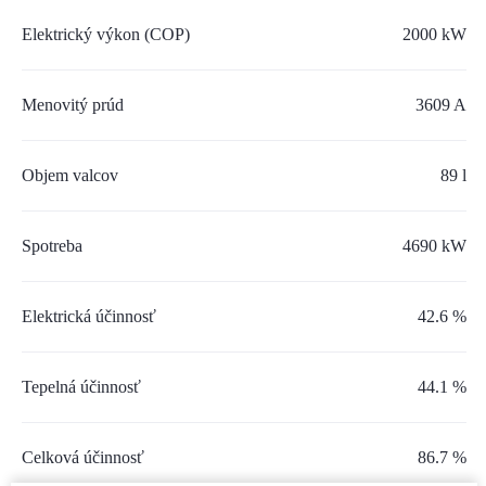
SERVIS A NÁHRADNÉ DIELY
Elektrický výkon (COP)
2000 kW
PART.CAT.COM
Menovitý prúd
3609 A
MÔJSTROJ.SK
AKCIOVÉ PONUKY
Objem valcov
89 l
Spotreba
O NÁS
4690 kW
TLAČOVÉ CENTRUM
Elektrická účinnosť
42.6 %
Z SHOP
Tepelná účinnosť
44.1 %
KARIÉRA
KONTAKTY
Celková účinnosť
86.7 %