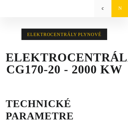
Zeppelin
STROJE CAT®
ELEKTROCENTRÁLY PLYNOVÉ
STROJE PRE
POĽNOHOSPODÁRSTVO
ELEKTROCENTRÁL
MALÁ MECHANIZÁCIA
CG170-20 - 2000 KW
ENERGETICKÉ SYSTÉMY
TRACTO
TECHNICKÉ
POŽIČOVŇA
PARAMETRE
POUŽITÉ STROJE