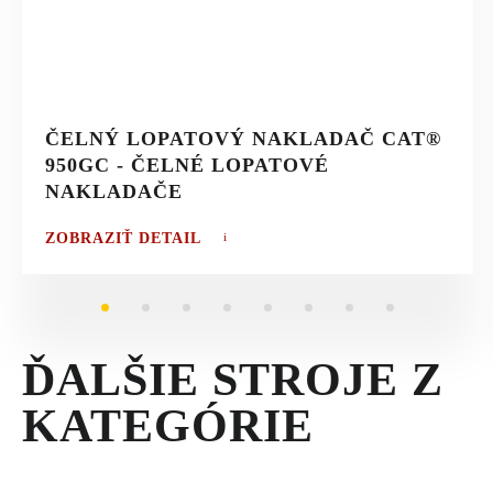
ČELNÝ LOPATOVÝ NAKLADAČ CAT®
950GC - ČELNÉ LOPATOVÉ
NAKLADAČE
ZOBRAZIŤ DETAIL
1
2
3
4
5
6
7
8
ĎALŠIE STROJE Z
KATEGÓRIE