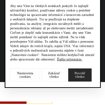
KARIÉRA
Aby sme Vám na všetkých stránkach poskytli čo najlepší
užívateľský komfort, používame súbory cookie a podobné
technológie na spracovanie informácií o koncovom zariadení
Z SHOP
a osobných údajoch. Tie sa používajú na zlepšenie
používania, na analýzy, integráciu sociálnych médií a
KONTAKTY
personalizáciu reklamy až po sledovanie medzi zariadeniami.
Cieľom je zlepšiť našu komunikáciu s Vami, aby sme Vám
mohli ponúknuť čo najlepší online zážitok. Na to však
potrebujeme Váš súhlas. To zahŕňa aj Váš súhlas s prenosom
SOCIÁLNE SIETE
Vašich údajov do tretích krajín, najmä USA. Viac informácií
o jednotlivých možnostiach nastavenia nájdete v časti
„Nastavenie cookies“. Nastavenie môžete kedykoľvek zmeniť
alebo spracovanie dát odmietnuť.
Ďalšie informácie.
Nastavenia
Zakázať
Povoliť
cookies
všetko
všetko
Zeppelin
VIAC O
CENOVÁ
POŽIČAŤ
FINANCOVANIE
STROJI
PONUKA