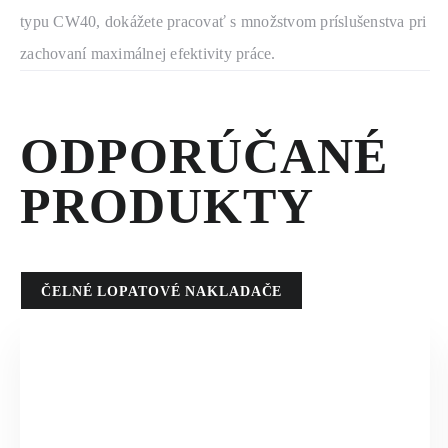
typu CW40, dokážete pracovať s množstvom príslušenstva pri
zachovaní maximálnej efektivity práce.
ODPORÚČANÉ
PRODUKTY
ČELNÉ LOPATOVÉ NAKLADAČE