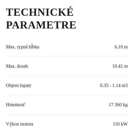
SERVIS A NÁHRADNÉ DIELY
TECHNICKÉ
PART.CAT.COM
PARAMETRE
MÔJSTROJ.SK
AKCIOVÉ PONUKY
Max. rypná hĺbka
6.10 m
Max. dosah
10.41 m
O NÁS
TLAČOVÉ CENTRUM
Objem lopaty
0.35 - 1.14 m3
Z SHOP
Hmotnosť
17 360 kg
KARIÉRA
Výkon motora
110 kW
KONTAKTY