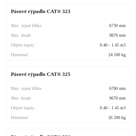
ovládanie, dotykový displej, vynikajúci výhľad.
Pásové rýpadlo CAT® 323
Vysoká stabilita a nosnosť
 — ideálne pre ťažké lyžice, 
6730 mm
kladivá, drviče či ďalšie pracovné nástroje.
9870 mm
0.40 - 1.45 m3
Pre koho je CAT® 335 ideálny?
24 100 kg
stavebné firmy
zemné práce a výkopy
Pásové rýpadlo CAT® 325
cestné stavby
6700 mm
demolácie
9670 mm
priemyselné projekty
0.40 - 1.45 m3
prenájom stavebných strojov
26 200 kg