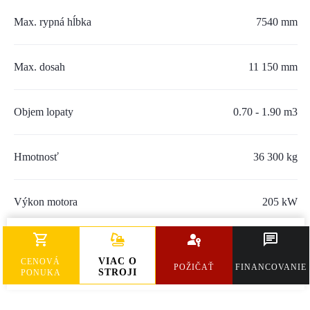
SERVIS A NÁHRADNÉ DIELY
Max. rypná hĺbka
7540 mm
PART.CAT.COM
Max. dosah
11 150 mm
MÔJSTROJ.SK
AKCIOVÉ PONUKY
Objem lopaty
0.70 - 1.90 m3
Hmotnosť
O NÁS
36 300 kg
TLAČOVÉ CENTRUM
Výkon motora
205 kW
Z SHOP
Max. prietok oleja
560 L/min
KARIÉRA
VIAC O
CENOVÁ
POŽIČAŤ
FINANCOVANIE
STROJI
PONUKA
KONTAKTY