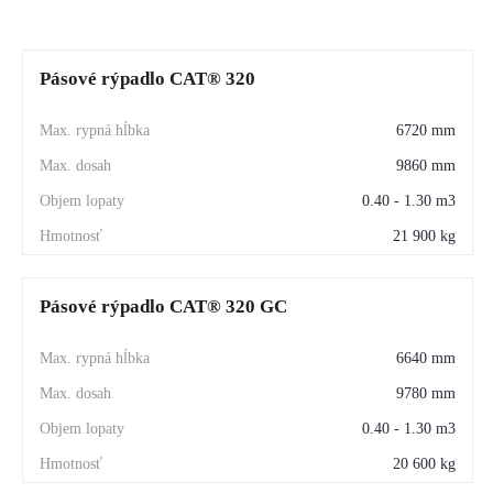
Kľúčové vlastnosti – CAT 335
Pásové rýpadlo CAT® 320
Výkonný motor CAT® C7.1
 — vysoký krútiaci 
6720 mm
moment a nízka spotreba paliva pre náročné pracovné 
9860 mm
podmienky.
0.40 - 1.30 m3
Kompaktný polomer otáčania
 — ideálny pre prácu v 
21 900 kg
mestách, pri cestných stavbách a v obmedzených 
priestoroch.
Pásové rýpadlo CAT® 320 GC
Pokročilá hydraulika
 — rýchle reakcie, vysoká 
presnosť a maximálna efektivita pri výkope aj 
6640 mm
manipulácii.
9780 mm
Inteligentné technológie CAT®
 — asistenti výkopu, 
0.40 - 1.30 m3
2D/3D systémy, monitorovanie produktivity.
20 600 kg
Komfortná kabína
 — nízka hlučnosť, ergonomické 