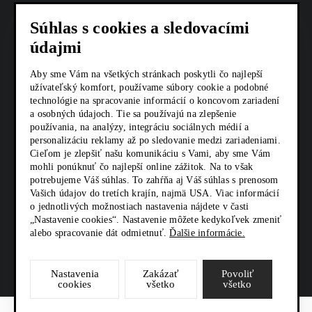
COOKIES
Súhlas s cookies a sledovacími
AKTUALITY
údajmi
KARIÉRA
Aby sme Vám na všetkých stránkach poskytli čo najlepší
užívateľský komfort, používame súbory cookie a podobné
technológie na spracovanie informácií o koncovom zariadení
Z SHOP
a osobných údajoch. Tie sa používajú na zlepšenie
používania, na analýzy, integráciu sociálnych médií a
KONTAKTY
personalizáciu reklamy až po sledovanie medzi zariadeniami.
Cieľom je zlepšiť našu komunikáciu s Vami, aby sme Vám
mohli ponúknuť čo najlepší online zážitok. Na to však
SOCIÁLNE SIETE
potrebujeme Váš súhlas. To zahŕňa aj Váš súhlas s prenosom
Vašich údajov do tretích krajín, najmä USA. Viac informácií
o jednotlivých možnostiach nastavenia nájdete v časti
„Nastavenie cookies“. Nastavenie môžete kedykoľvek zmeniť
alebo spracovanie dát odmietnuť.
Ďalšie informácie.
Nastavenia
Zakázať
Povoliť
cookies
všetko
všetko