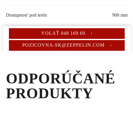
Dostupnosť pod terén
900 mm
VOLAŤ 048 169 69
Hmotnosť
236 kg
POZICOVNA-SK@ZEPPELIN.COM
ODPORÚČANÉ
PRODUKTY
PÁSOVÉ
ŠMYKOM
RIADENÉ
NAKLADAČE