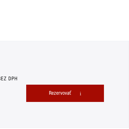
NA
18,00 €
22.14 €
VYŽIADANIE
1000 €
BEZ DPH
Rezervovať