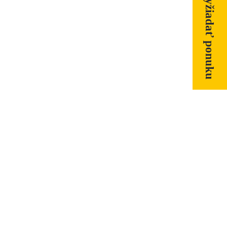
Vyžiadať ponuku
CENA BEZ DPH
CENA S DPH
NA
29,00 €
35.67 €
VYŽIADANIE
NA
23,00 €
28.29 €
VYŽIADANIE