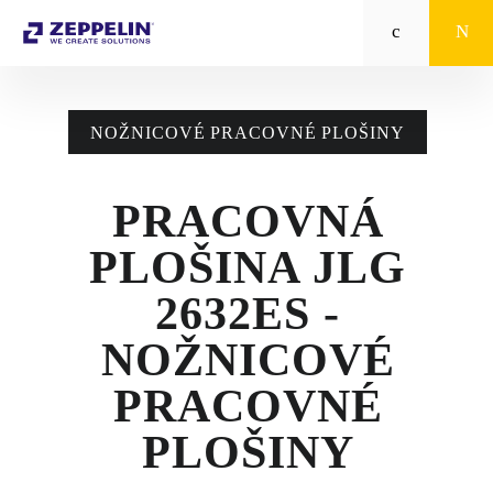
Zeppelin
STROJE CAT®
NOŽNICOVÉ PRACOVNÉ PLOŠINY
STROJE PRE
POĽNOHOSPODÁRSTVO
PRACOVNÁ
MALÁ MECHANIZÁCIA
PLOŠINA JLG
ENERGETICKÉ SYSTÉMY
2632ES -
TRACTO
NOŽNICOVÉ
PRACOVNÉ
POŽIČOVŇA
PLOŠINY
POUŽITÉ STROJE