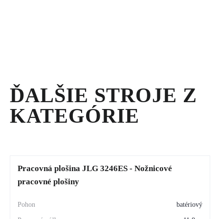
VEŽA
LED
HILIGHT
H6+ -
OSVETĽOVACIE
VEŽE
ĎALŠIE STROJE Z
KATEGÓRIE
Pracovná plošina JLG 3246ES - Nožnicové
pracovné plošiny
batériový