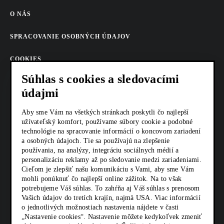
O NÁS
SPRACOVANIE OSOBNÝCH ÚDAJOV
COOKIES
Súhlas s cookies a sledovacími
AKTUALITY
údajmi
KARIÉRA
Aby sme Vám na všetkých stránkach poskytli čo najlepší
užívateľský komfort, používame súbory cookie a podobné
Z SHOP
technológie na spracovanie informácií o koncovom zariadení
a osobných údajoch. Tie sa používajú na zlepšenie
KONTAKTY
používania, na analýzy, integráciu sociálnych médií a
personalizáciu reklamy až po sledovanie medzi zariadeniami.
Cieľom je zlepšiť našu komunikáciu s Vami, aby sme Vám
mohli ponúknuť čo najlepší online zážitok. Na to však
SOCIÁLNE SIETE
potrebujeme Váš súhlas. To zahŕňa aj Váš súhlas s prenosom
Vašich údajov do tretích krajín, najmä USA. Viac informácií
o jednotlivých možnostiach nastavenia nájdete v časti
„Nastavenie cookies“. Nastavenie môžete kedykoľvek zmeniť