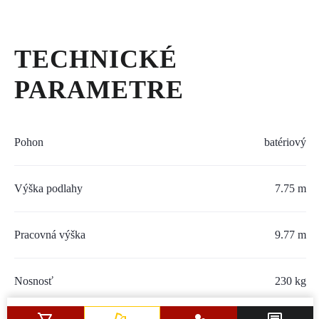
SERVIS A NÁHRADNÉ DIELY
PART.CAT.COM
TECHNICKÉ
MÔJSTROJ.SK
PARAMETRE
AKCIOVÉ PONUKY
Pohon
batériový
O NÁS
Výška podlahy
7.75 m
TLAČOVÉ CENTRUM
Z SHOP
Pracovná výška
9.77 m
KARIÉRA
Nosnosť
230 kg
KONTAKTY