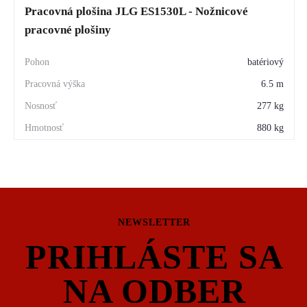
Pracovná plošina JLG ES1530L - Nožnicové
pracovné plošiny
batériový
6.5 m
277 kg
880 kg
NEWSLETTER
PRIHLÁSTE SA
NA ODBER