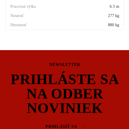
6.5 m
277 kg
880 kg
NEWSLETTER
PRIHLÁSTE SA
NA ODBER
NOVINIEK
PRIHLÁSIŤ SA