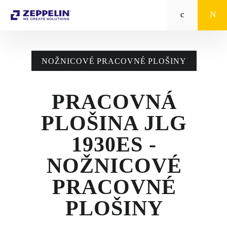
Zeppelin
STROJE CAT®
NOŽNICOVÉ PRACOVNÉ PLOŠINY
STROJE PRE
POĽNOHOSPODÁRSTVO
PRACOVNÁ
MALÁ MECHANIZÁCIA
PLOŠINA JLG
ENERGETICKÉ SYSTÉMY
1930ES -
TRACTO
NOŽNICOVÉ
PRACOVNÉ
POŽIČOVŇA
PLOŠINY
POUŽITÉ STROJE