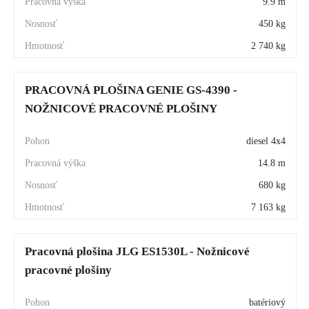
9.9 m
450 kg
2 740 kg
PRACOVNÁ PLOŠINA GENIE GS-4390 -
NOŽNICOVÉ PRACOVNÉ PLOŠINY
diesel 4x4
14.8 m
680 kg
7 163 kg
Pracovná plošina JLG ES1530L - Nožnicové
pracovné plošiny
batériový