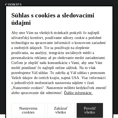
COOKIES
Súhlas s cookies a sledovacími
AKTUALITY
údajmi
KARIÉRA
Aby sme Vám na všetkých stránkach poskytli čo najlepší
užívateľský komfort, používame súbory cookie a podobné
Z SHOP
technológie na spracovanie informácií o koncovom zariadení
a osobných údajoch. Tie sa používajú na zlepšenie
KONTAKTY
používania, na analýzy, integráciu sociálnych médií a
personalizáciu reklamy až po sledovanie medzi zariadeniami.
Cieľom je zlepšiť našu komunikáciu s Vami, aby sme Vám
mohli ponúknuť čo najlepší online zážitok. Na to však
SOCIÁLNE SIETE
potrebujeme Váš súhlas. To zahŕňa aj Váš súhlas s prenosom
Vašich údajov do tretích krajín, najmä USA. Viac informácií
o jednotlivých možnostiach nastavenia nájdete v časti
„Nastavenie cookies“. Nastavenie môžete kedykoľvek zmeniť
alebo spracovanie dát odmietnuť.
Ďalšie informácie.
Nastavenia
Zakázať
Povoliť
cookies
všetko
všetko