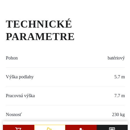
SERVIS A NÁHRADNÉ DIELY
PART.CAT.COM
TECHNICKÉ
MÔJSTROJ.SK
PARAMETRE
AKCIOVÉ PONUKY
Pohon
batériový
O NÁS
Výška podlahy
5.7 m
TLAČOVÉ CENTRUM
Z SHOP
Pracovná výška
7.7 m
KARIÉRA
Nosnosť
230 kg
KONTAKTY