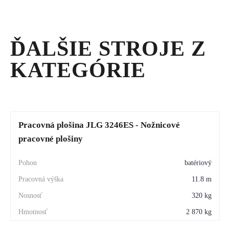
VEŽE
ĎALŠIE STROJE Z
KATEGÓRIE
Pracovná plošina JLG 3246ES - Nožnicové
pracovné plošiny
batériový
11.8 m
320 kg
2 870 kg