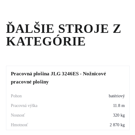
VEŽE
ĎALŠIE STROJE Z
KATEGÓRIE
Pracovná plošina JLG 3246ES - Nožnicové
pracovné plošiny
batériový
11.8 m
320 kg
2 870 kg