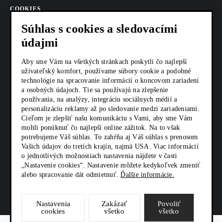
COOKIES
Súhlas s cookies a sledovacími
AKTUALITY
údajmi
KARIÉRA
Aby sme Vám na všetkých stránkach poskytli čo najlepší
užívateľský komfort, používame súbory cookie a podobné
Z SHOP
technológie na spracovanie informácií o koncovom zariadení
a osobných údajoch. Tie sa používajú na zlepšenie
KONTAKTY
používania, na analýzy, integráciu sociálnych médií a
personalizáciu reklamy až po sledovanie medzi zariadeniami.
Cieľom je zlepšiť našu komunikáciu s Vami, aby sme Vám
mohli ponúknuť čo najlepší online zážitok. Na to však
SOCIÁLNE SIETE
potrebujeme Váš súhlas. To zahŕňa aj Váš súhlas s prenosom
Vašich údajov do tretích krajín, najmä USA. Viac informácií
o jednotlivých možnostiach nastavenia nájdete v časti
„Nastavenie cookies“. Nastavenie môžete kedykoľvek zmeniť
alebo spracovanie dát odmietnuť.
Ďalšie informácie.
Nastavenia
Zakázať
Povoliť
cookies
všetko
všetko