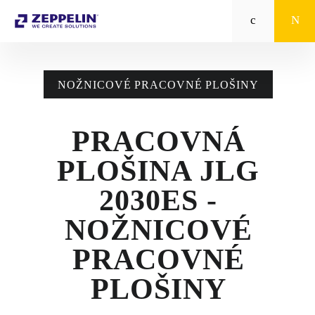
Zeppelin
STROJE CAT®
NOŽNICOVÉ PRACOVNÉ PLOŠINY
STROJE PRE
POĽNOHOSPODÁRSTVO
PRACOVNÁ
MALÁ MECHANIZÁCIA
PLOŠINA JLG
ENERGETICKÉ SYSTÉMY
2030ES -
TRACTO
NOŽNICOVÉ
PRACOVNÉ
POŽIČOVŇA
PLOŠINY
POUŽITÉ STROJE