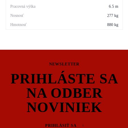
6.5 m
277 kg
880 kg
NEWSLETTER
PRIHLÁSTE SA
NA ODBER
NOVINIEK
PRIHLÁSIŤ SA