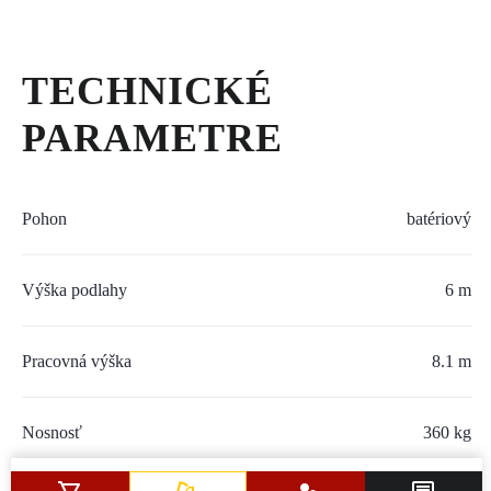
SERVIS A NÁHRADNÉ DIELY
PART.CAT.COM
TECHNICKÉ
MÔJSTROJ.SK
PARAMETRE
AKCIOVÉ PONUKY
Pohon
batériový
O NÁS
Výška podlahy
6 m
TLAČOVÉ CENTRUM
Z SHOP
Pracovná výška
8.1 m
KARIÉRA
Nosnosť
360 kg
KONTAKTY