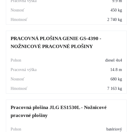
9.9 m
450 kg
2 740 kg
PRACOVNÁ PLOŠINA GENIE GS-4390 -
NOŽNICOVÉ PRACOVNÉ PLOŠINY
diesel 4x4
14.8 m
680 kg
7 163 kg
Pracovná plošina JLG ES1530L - Nožnicové
pracovné plošiny
batériový