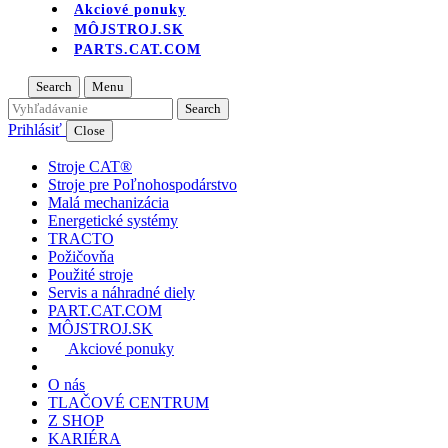
Akciové ponuky
MÔJSTROJ.SK
PARTS.CAT.COM
Search
Menu
Prihlásiť
Close
Stroje CAT®
Stroje pre Poľnohospodárstvo
Malá mechanizácia
Energetické systémy
TRACTO
Požičovňa
Použité stroje
Servis a náhradné diely
PART.CAT.COM
MÔJSTROJ.SK
Akciové ponuky
O nás
TLAČOVÉ CENTRUM
Z SHOP
KARIÉRA