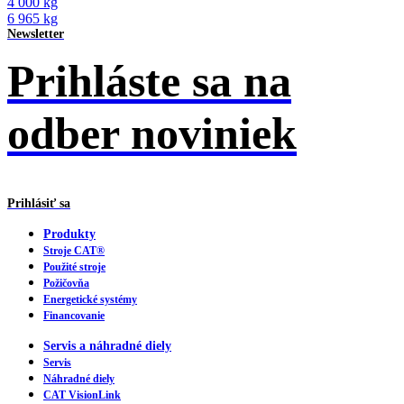
4 000 kg
6 965 kg
Newsletter
Prihláste sa na
odber noviniek
Prihlásiť sa
Produkty
Stroje CAT®
Použité stroje
Požičovňa
Energetické systémy
Financovanie
Servis a náhradné diely
Servis
Náhradné diely
CAT VisionLink