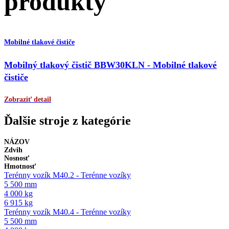
produkty
Mobilné tlakové čističe
Mobilný tlakový čistič BBW30KLN - Mobilné tlakové
čističe
Zobraziť detail
Ďalšie stroje z kategórie
NÁZOV
Zdvih
Nosnosť
Hmotnosť
Terénny vozík M40.2 - Terénne vozíky
5 500 mm
4 000 kg
6 915 kg
Terénny vozík M40.4 - Terénne vozíky
5 500 mm