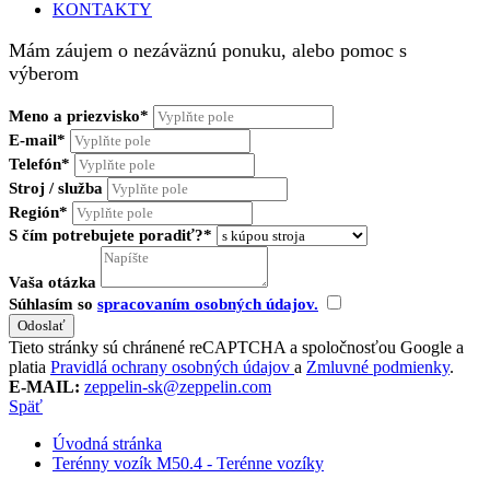
KONTAKTY
Mám záujem o nezáväznú ponuku, alebo pomoc s
výberom
Meno a priezvisko*
E-mail*
Telefón*
Stroj / služba
Región*
S čím potrebujete poradiť?*
Vaša otázka
Súhlasím so
spracovaním osobných údajov.
Tieto stránky sú chránené reCAPTCHA a spoločnosťou Google a
platia
Pravidlá ochrany osobných údajov
a
Zmluvné podmienky
.
E-MAIL:
zeppelin-sk@zeppelin.com
Späť
Úvodná stránka
Terénny vozík M50.4 - Terénne vozíky