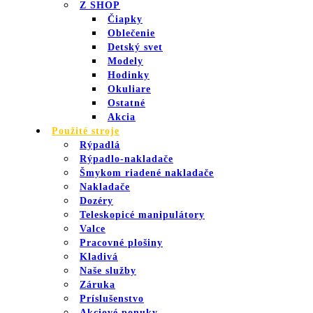
Z SHOP
Čiapky
Oblečenie
Detský svet
Modely
Hodinky
Okuliare
Ostatné
Akcia
Použité stroje
Rýpadlá
Rýpadlo-nakladače
Šmykom riadené nakladače
Nakladače
Dozéry
Teleskopicé manipulátory
Valce
Pracovné plošiny
Kladivá
Naše služby
Záruka
Príslušenstvo
Akciové ponuky