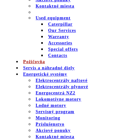
Kontaktné miesta
Used equipment
Caterpillar
Our Services
Warranty
Accessories
Special offers
Contacts
Požičovňa
Servis a náhradné diely
Energetické systémy
Elektrocentrály naftové
Elektrocentrály plynové
Energocentrá NZ2
Lokomotívne motory
Lodné motory
Servisný program
Monitoring
Príslušenstvo
Akciové ponuky
Kontaktné miesta