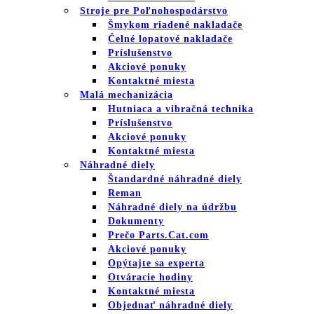
Stroje pre Poľnohospodárstvo
Šmykom riadené nakladače
Čelné lopatové nakladače
Príslušenstvo
Akciové ponuky
Kontaktné miesta
Malá mechanizácia
Hutniaca a vibračná technika
Príslušenstvo
Akciové ponuky
Kontaktné miesta
Náhradné diely
Štandardné náhradné diely
Reman
Náhradné diely na údržbu
Dokumenty
Prečo Parts.Cat.com
Akciové ponuky
Opýtajte sa experta
Otváracie hodiny
Kontaktné miesta
Objednať náhradné diely