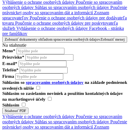
Výhlásenie o ochrane osobných údajov
Poučenie so spracovaním
osobných údajov
Súhlas so spracovaním osobných údajov
Poučenie
právnickej osoby so spracovaním dát a informácií
Zoznam
spracovateľov
Poučenie o ochrane osobných údajov pre dodávateľa
tovaru
Poučenie o ochrane osobných údajov pre poskytovateľa
služieb
Vyhlásenie o ochrane osobných údajov Facebook - stránka
pre fanúšikov
Zobraziť dokumenty ohľadom spracovania osobných údajov
Zobraziť menej
Na stiahnutie
Meno*
Priezvisko*
E-mail*
Telefón*
Firma
Súhlasím so
spracovaním osobných údajov
na základe podmienok
uvedených nižšie
Súhlasím so zasielaním noviniek a použitím kontaktných údajov
na marketingové účely
Súhlasím
Výhlásenie o ochrane osobných údajov
Poučenie so spracovaním
osobných údajov
Súhlas so spracovaním osobných údajov
Poučenie
právnickej osoby so spracovaním dát a informácií
Zoznam