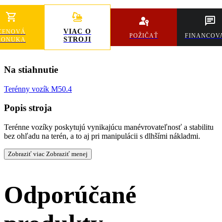
VIAC O
CENOVÁ
POŽIČAŤ
FINANCOV
STROJI
PONUKA
Na stiahnutie
Terénny vozík M50.4
Popis stroja
Terénne vozíky poskytujú vynikajúcu manévrovateľnosť a stabilitu
bez ohľadu na terén, a to aj pri manipulácii s dlhšími nákladmi.
Zobraziť viac
Zobraziť menej
Odporúčané