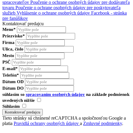
spracovateľov
Poučenie o ochrane osobných údajov pre dodávateľa
tovaru
Poučenie o ochrane osobných údajov pre poskytovateľa
služieb
Vyhlásenie o ochrane osobných údajov Facebook - stránka
pre fanúšikov
Kontaktovať predajcu
Meno*
Priezvisko*
Firma
Ulica, číslo
Mesto
PSČ
E-mail*
Telefón*
Dátum OD
Dátum DO
súhlasím so
spracovaním osobných údajov
na základe podmienok
uvedených nižšie
Súhlasím
Tieto stránky sú chránené reCAPTCHA a spoločnosťou Google a
platia
Pravidlá ochrany osobných údajov
a
Zmluvné podmienky
.