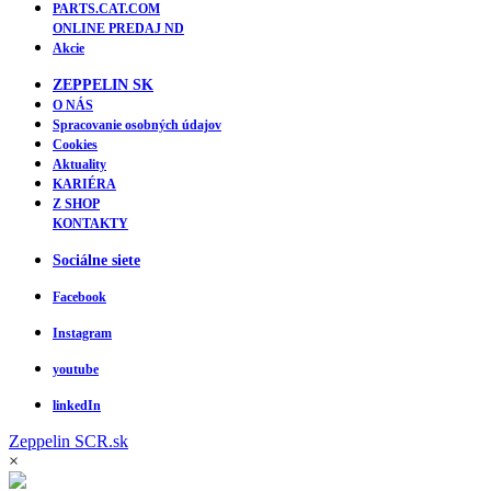
PARTS.CAT.COM
ONLINE PREDAJ ND
Akcie
ZEPPELIN SK
O NÁS
Spracovanie osobných údajov
Cookies
Aktuality
KARIÉRA
Z SHOP
KONTAKTY
Sociálne siete
Facebook
Instagram
youtube
linkedIn
Zeppelin
SCR.sk
×