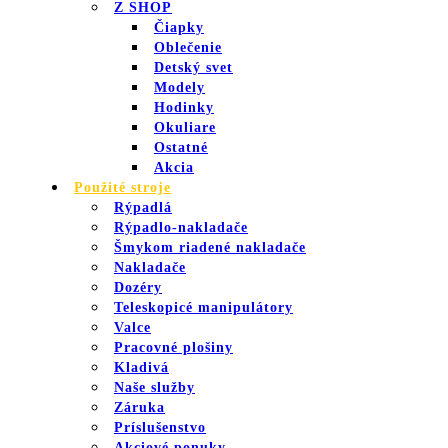
Z SHOP
Čiapky
Oblečenie
Detský svet
Modely
Hodinky
Okuliare
Ostatné
Akcia
Použité stroje
Rýpadlá
Rýpadlo-nakladače
Šmykom riadené nakladače
Nakladače
Dozéry
Teleskopicé manipulátory
Valce
Pracovné plošiny
Kladivá
Naše služby
Záruka
Príslušenstvo
Akciové ponuky