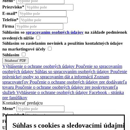
Meno*
Priezvisko*
E-mail*
Telefón*
Firma
Súhlasím so
spracovaním osobných údajov
na základe podmienok
uvedených nižšie
Súhlasím so zasielaním noviniek a použitím kontaktných údajov
na marketingové účely
Súhlasím
Výhlásenie o ochrane osobných údajov
Poučenie so spracovaním
osobných údajov
Súhlas so spracovaním osobných údajov
Poučenie
právnickej osoby so spracovaním dát a informácií
Zoznam
spracovateľov
Poučenie o ochrane osobných údajov pre dodávateľa
tovaru
Poučenie o ochrane osobných údajov pre poskytovateľa
služieb
Vyhlásenie o ochrane osobných údajov Facebook - stránka
pre fanúšikov
Kontaktovať predajcu
Meno*
Priezvisko*
Firma
Súhlas s cookies a sledovacími údajmi
Ulica, číslo