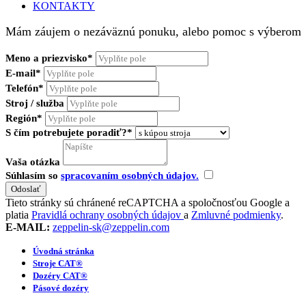
KONTAKTY
Mám záujem o nezáväznú ponuku, alebo pomoc s výberom
Meno a priezvisko*
E-mail*
Telefón*
Stroj / služba
Región*
S čím potrebujete poradiť?*
Vaša otázka
Súhlasím so
spracovaním osobných údajov.
Tieto stránky sú chránené reCAPTCHA a spoločnosťou Google a
platia
Pravidlá ochrany osobných údajov
a
Zmluvné podmienky
.
E-MAIL:
zeppelin-sk@zeppelin.com
Úvodná stránka
Stroje CAT®
Dozéry CAT®
Pásové dozéry