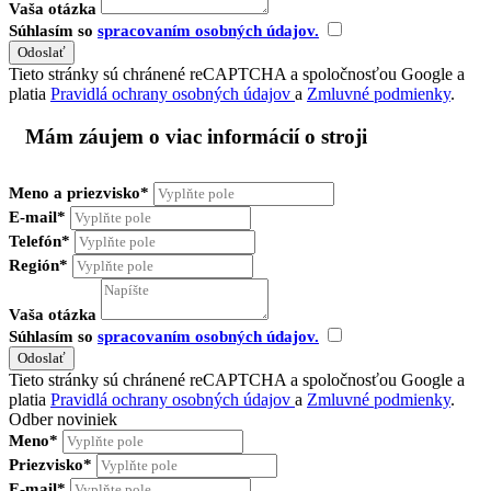
Vaša otázka
Súhlasím so
spracovaním osobných údajov.
Tieto stránky sú chránené reCAPTCHA a spoločnosťou Google a
platia
Pravidlá ochrany osobných údajov
a
Zmluvné podmienky
.
Mám záujem o viac informácií o stroji
Meno a priezvisko*
E-mail*
Telefón*
Región*
Vaša otázka
Súhlasím so
spracovaním osobných údajov.
Tieto stránky sú chránené reCAPTCHA a spoločnosťou Google a
platia
Pravidlá ochrany osobných údajov
a
Zmluvné podmienky
.
Odber noviniek
Meno*
Priezvisko*
E-mail*