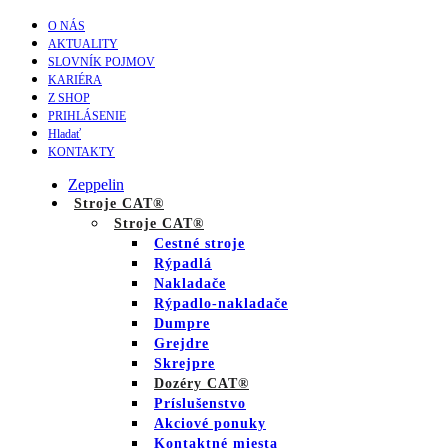
O NÁS
AKTUALITY
SLOVNÍK POJMOV
KARIÉRA
Z SHOP
PRIHLÁSENIE
Hladať
KONTAKTY
Zeppelin
Stroje CAT®
Stroje CAT®
Cestné stroje
Rýpadlá
Nakladače
Rýpadlo-nakladače
Dumpre
Grejdre
Skrejpre
Dozéry CAT®
Príslušenstvo
Akciové ponuky
Kontaktné miesta