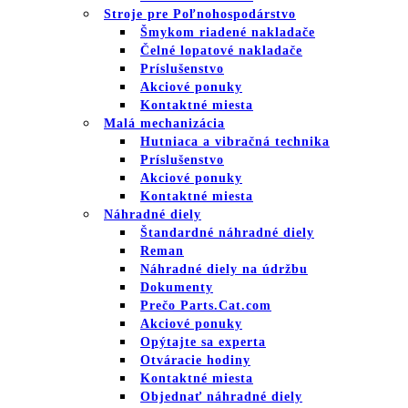
Stroje pre Poľnohospodárstvo
Šmykom riadené nakladače
Čelné lopatové nakladače
Príslušenstvo
Akciové ponuky
Kontaktné miesta
Malá mechanizácia
Hutniaca a vibračná technika
Príslušenstvo
Akciové ponuky
Kontaktné miesta
Náhradné diely
Štandardné náhradné diely
Reman
Náhradné diely na údržbu
Dokumenty
Prečo Parts.Cat.com
Akciové ponuky
Opýtajte sa experta
Otváracie hodiny
Kontaktné miesta
Objednať náhradné diely