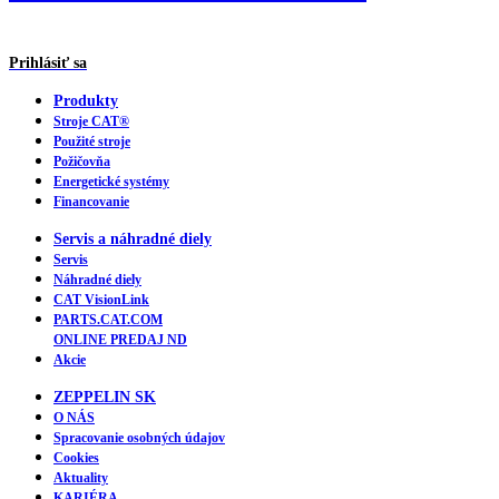
Prihlásiť sa
Produkty
Stroje CAT®
Použité stroje
Požičovňa
Energetické systémy
Financovanie
Servis a náhradné diely
Servis
Náhradné diely
CAT VisionLink
PARTS.CAT.COM
ONLINE PREDAJ ND
Akcie
ZEPPELIN SK
O NÁS
Spracovanie osobných údajov
Cookies
Aktuality
KARIÉRA