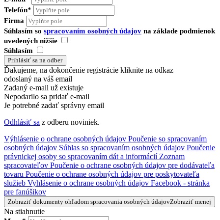
Telefón*
Firma
Súhlasím so
spracovaním osobných údajov
na základe podmienok
uvedených nižšie
Súhlasím
Ďakujeme, na dokončenie registrácie kliknite na odkaz
odoslaný na váš email
Zadaný e-mail už existuje
Nepodarilo sa pridať e-mail
Je potrebné zadať správny email
Odhlásiť sa
z odberu noviniek.
Výhlásenie o ochrane osobných údajov
Poučenie so spracovaním
osobných údajov
Súhlas so spracovaním osobných údajov
Poučenie
právnickej osoby so spracovaním dát a informácií
Zoznam
spracovateľov
Poučenie o ochrane osobných údajov pre dodávateľa
tovaru
Poučenie o ochrane osobných údajov pre poskytovateľa
služieb
Vyhlásenie o ochrane osobných údajov Facebook - stránka
pre fanúšikov
Zobraziť dokumenty ohľadom spracovania osobných údajov
Zobraziť menej
Na stiahnutie