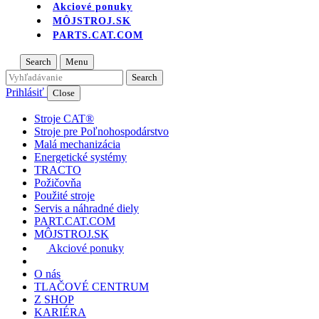
Akciové ponuky
MÔJSTROJ.SK
PARTS.CAT.COM
Search
Menu
Prihlásiť
Close
Stroje CAT®
Stroje pre Poľnohospodárstvo
Malá mechanizácia
Energetické systémy
TRACTO
Požičovňa
Použité stroje
Servis a náhradné diely
PART.CAT.COM
MÔJSTROJ.SK
Akciové ponuky
O nás
TLAČOVÉ CENTRUM
Z SHOP
KARIÉRA