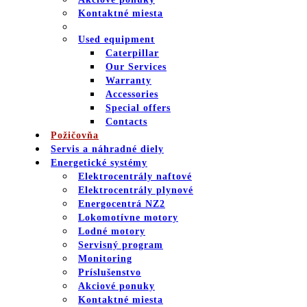
Kontaktné miesta
Used equipment
Caterpillar
Our Services
Warranty
Accessories
Special offers
Contacts
Požičovňa
Servis a náhradné diely
Energetické systémy
Elektrocentrály naftové
Elektrocentrály plynové
Energocentrá NZ2
Lokomotívne motory
Lodné motory
Servisný program
Monitoring
Príslušenstvo
Akciové ponuky
Kontaktné miesta