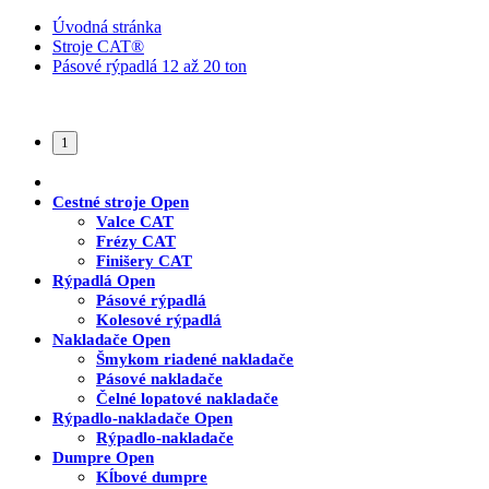
Úvodná stránka
Stroje CAT®
Pásové rýpadlá 12 až 20 ton
1
Cestné stroje
Open
Valce CAT
Frézy CAT
Finišery CAT
Rýpadlá
Open
Pásové rýpadlá
Kolesové rýpadlá
Nakladače
Open
Šmykom riadené nakladače
Pásové nakladače
Čelné lopatové nakladače
Rýpadlo-nakladače
Open
Rýpadlo-nakladače
Dumpre
Open
Kĺbové dumpre