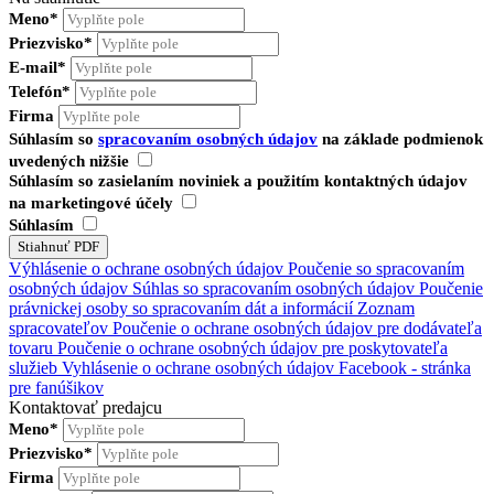
Meno*
Priezvisko*
E-mail*
Telefón*
Firma
Súhlasím so
spracovaním osobných údajov
na základe podmienok
uvedených nižšie
Súhlasím so zasielaním noviniek a použitím kontaktných údajov
na marketingové účely
Súhlasím
Výhlásenie o ochrane osobných údajov
Poučenie so spracovaním
osobných údajov
Súhlas so spracovaním osobných údajov
Poučenie
právnickej osoby so spracovaním dát a informácií
Zoznam
spracovateľov
Poučenie o ochrane osobných údajov pre dodávateľa
tovaru
Poučenie o ochrane osobných údajov pre poskytovateľa
služieb
Vyhlásenie o ochrane osobných údajov Facebook - stránka
pre fanúšikov
Kontaktovať predajcu
Meno*
Priezvisko*
Firma