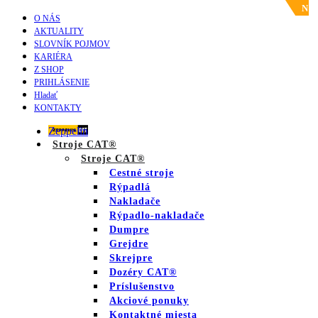
N
O NÁS
AKTUALITY
SLOVNÍK POJMOV
KARIÉRA
Z SHOP
PRIHLÁSENIE
Hladať
KONTAKTY
Zeppelin
Stroje CAT®
Stroje CAT®
Cestné stroje
Rýpadlá
Nakladače
Rýpadlo-nakladače
Dumpre
Grejdre
Skrejpre
Dozéry CAT®
Príslušenstvo
Akciové ponuky
Kontaktné miesta