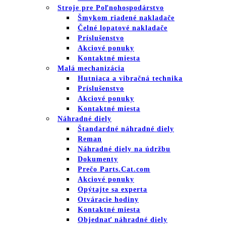
Stroje pre Poľnohospodárstvo
Šmykom riadené nakladače
Čelné lopatové nakladače
Príslušenstvo
Akciové ponuky
Kontaktné miesta
Malá mechanizácia
Hutniaca a vibračná technika
Príslušenstvo
Akciové ponuky
Kontaktné miesta
Náhradné diely
Štandardné náhradné diely
Reman
Náhradné diely na údržbu
Dokumenty
Prečo Parts.Cat.com
Akciové ponuky
Opýtajte sa experta
Otváracie hodiny
Kontaktné miesta
Objednať náhradné diely