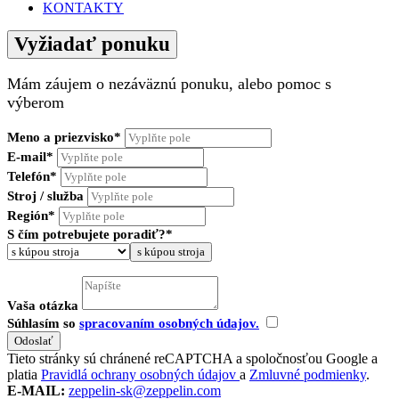
KONTAKTY
Vyžiadať ponuku
Mám záujem o nezáväznú ponuku, alebo pomoc s
výberom
Meno a priezvisko*
E-mail*
Telefón*
Stroj / služba
Región*
S čím potrebujete poradiť?*
s kúpou stroja
Vaša otázka
Súhlasím so
spracovaním osobných údajov.
Tieto stránky sú chránené reCAPTCHA a spoločnosťou Google a
platia
Pravidlá ochrany osobných údajov
a
Zmluvné podmienky
.
E-MAIL:
zeppelin-sk@zeppelin.com