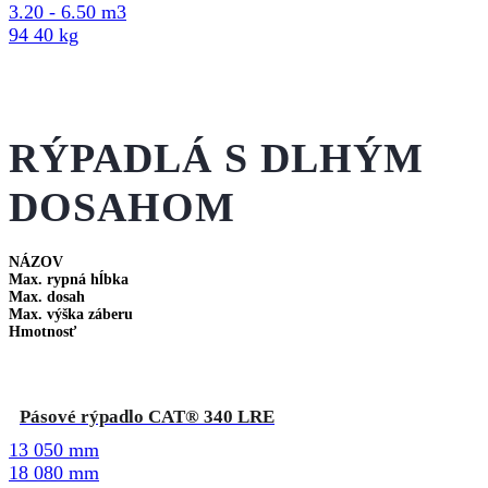
3.20 - 6.50 m3
94 40 kg
RÝPADLÁ S DLHÝM
DOSAHOM
NÁZOV
Max. rypná hĺbka
Max. dosah
Max. výška záberu
Hmotnosť
Pásové rýpadlo CAT® 340 LRE
13 050 mm
18 080 mm