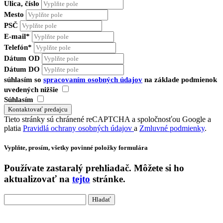
Ulica, číslo
Mesto
PSČ
E-mail*
Telefón*
Dátum OD
Dátum DO
súhlasím so
spracovaním osobných údajov
na základe podmienok
uvedených nižšie
Súhlasím
Tieto stránky sú chránené reCAPTCHA a spoločnosťou Google a
platia
Pravidlá ochrany osobných údajov
a
Zmluvné podmienky
.
Vyplňte, prosím, všetky povinné položky formulára
Používate
zastaralý
prehliadač. Môžete si ho
aktualizovať na
tejto
stránke.