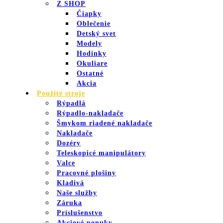
Z SHOP
Čiapky
Oblečenie
Detský svet
Modely
Hodinky
Okuliare
Ostatné
Akcia
Použité stroje
Rýpadlá
Rýpadlo-nakladače
Šmykom riadené nakladače
Nakladače
Dozéry
Teleskopicé manipulátory
Valce
Pracovné plošiny
Kladivá
Naše služby
Záruka
Príslušenstvo
Akciové ponuky