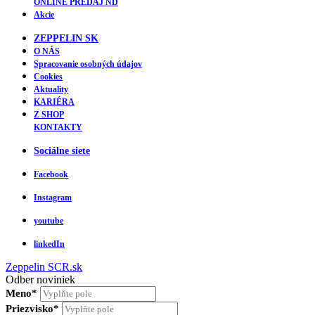
ONLINE PREDAJ ND
Akcie
ZEPPELIN SK
O NÁS
Spracovanie osobných údajov
Cookies
Aktuality
KARIÉRA
Z SHOP
KONTAKTY
Sociálne siete
Facebook
Instagram
youtube
linkedIn
Zeppelin
SCR.sk
Odber noviniek
Meno*
Priezvisko*