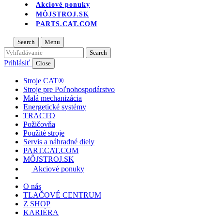
Akciové ponuky
MÔJSTROJ.SK
PARTS.CAT.COM
Search
Menu
Prihlásiť
Close
Stroje CAT®
Stroje pre Poľnohospodárstvo
Malá mechanizácia
Energetické systémy
TRACTO
Požičovňa
Použité stroje
Servis a náhradné diely
PART.CAT.COM
MÔJSTROJ.SK
Akciové ponuky
O nás
TLAČOVÉ CENTRUM
Z SHOP
KARIÉRA