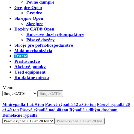
Pevné dumpre
Grejdre
Open
Grejdre
Skrejpre
Open
Skrejpre
Dozéry CAT®
Open
Kolesové dozéry/kompaktory
Pásové dozéry
Stroje pre poľnohospodárstvo
Malá mechanizácia
Tracto
Príslušenstvo
Akciové ponuky
Used equipment
Kontaktné miesta
Menu
Stroje CAT®
Minirýpadlá 1 až 9 ton
Pásové rýpadlá 12 až 20 ton
Pásové rýpadlá 20
až 40 ton
Pásové rýpadlá nad 40 ton
Rýpadlá s dlhým dosahom
Demolačné rýpadlá
Pásové rýpadlá 12 až 20 ton