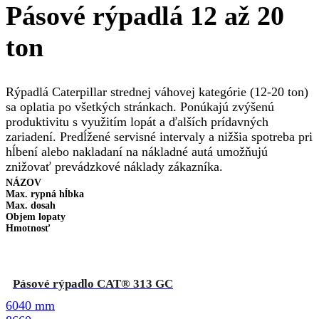
Pásové rýpadlá 12 až 20
ton
Rýpadlá Caterpillar strednej váhovej kategórie (12-20 ton)
sa oplatia po všetkých stránkach. Ponúkajú zvýšenú
produktivitu s využitím lopát a ďalších prídavných
zariadení. Predĺžené servisné intervaly a nižšia spotreba pri
hĺbení alebo nakladaní na nákladné autá umožňujú
znižovať prevádzkové náklady zákazníka.
NÁZOV
Max. rypná hĺbka
Max. dosah
Objem lopaty
Hmotnosť
Pásové rýpadlo CAT® 313 GC
6040 mm