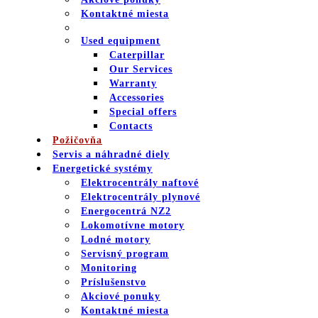
Kontaktné miesta
Used equipment
Caterpillar
Our Services
Warranty
Accessories
Special offers
Contacts
Požičovňa
Servis a náhradné diely
Energetické systémy
Elektrocentrály naftové
Elektrocentrály plynové
Energocentrá NZ2
Lokomotívne motory
Lodné motory
Servisný program
Monitoring
Príslušenstvo
Akciové ponuky
Kontaktné miesta