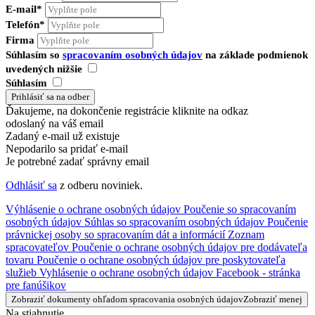
E-mail*
Telefón*
Firma
Súhlasím so
spracovaním osobných údajov
na základe podmienok
uvedených nižšie
Súhlasím
Ďakujeme, na dokončenie registrácie kliknite na odkaz
odoslaný na váš email
Zadaný e-mail už existuje
Nepodarilo sa pridať e-mail
Je potrebné zadať správny email
Odhlásiť sa
z odberu noviniek.
Výhlásenie o ochrane osobných údajov
Poučenie so spracovaním
osobných údajov
Súhlas so spracovaním osobných údajov
Poučenie
právnickej osoby so spracovaním dát a informácií
Zoznam
spracovateľov
Poučenie o ochrane osobných údajov pre dodávateľa
tovaru
Poučenie o ochrane osobných údajov pre poskytovateľa
služieb
Vyhlásenie o ochrane osobných údajov Facebook - stránka
pre fanúšikov
Zobraziť dokumenty ohľadom spracovania osobných údajov
Zobraziť menej
Na stiahnutie