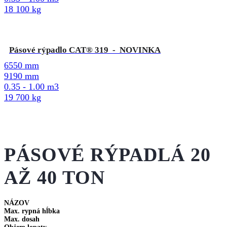
18 100 kg
Pásové rýpadlo CAT® 319 - NOVINKA
6550 mm
9190 mm
0.35 - 1.00 m3
19 700 kg
PÁSOVÉ RÝPADLÁ 20
AŽ 40 TON
NÁZOV
Max. rypná hĺbka
Max. dosah