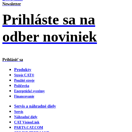
Newsletter
Prihláste sa na
odber noviniek
Prihlásiť sa
Produkty
Stroje CAT®
Použité stroje
Požičovňa
Energetické systémy
Financovanie
Servis a náhradné diely
Servis
Náhradné diely
CAT VisionLink
PARTS.CAT.COM