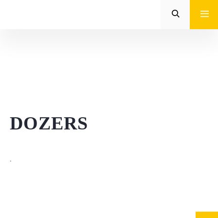
Zeppelin
STROJE CAT®
STROJE PRE POĽNOHOSPODÁRSTVO
MALÁ MECHANIZÁCIA
ENERGETICKÉ SYSTÉMY
DOZERS
TRACTO
.
POŽIČOVŇA
POUŽITÉ STROJE
SERVIS A NÁHRADNÉ DIELY