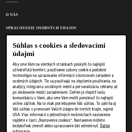
O NÁS
SPRACOVANIE OSOBNÝCH ÚDAJOV
COOKIES
Súhlas s cookies a sledovacími
údajmi
AKTUALITY
Aby sme Vám na všetkých stránkach poskytli čo najlepší
KARIÉRA
užívateľský komfort, používame súbory cookie a podobné
technológie na spracovanie informácií o koncovom zariadení a
Z SHOP
osobných údajoch. Tie sa používajú na zlepšenie používania, na
analýzy, integráciu sociálnych médií a personalizáciu reklamy až
po sledovanie medzi zariadeniami. Cieľom je zlepšiť našu
KONTAKTY
komunikáciu s Vami, aby sme Vám mohli ponúknuť čo najlepší
online zážitok. Na to však potrebujeme Váš súhlas. To zahŕňa aj
Váš súhlas s prenosom Vašich údajov do tretích krajín, najmä
SOCIÁLNE SIETE
USA. Viac informácií o jednotlivých možnostiach nastavenia
nájdete v časti „Nastavenie cookies“. Nastavenie môžete
kedykoľvek zmeniť alebo spracovanie dát odmietnuť.
Ďalšie