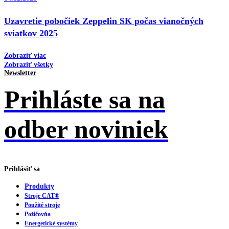
Uzavretie pobočiek Zeppelin SK počas vianočných
sviatkov 2025
Zobraziť viac
Zobraziť všetky
Newsletter
Prihláste sa na
odber noviniek
Prihlásiť sa
Produkty
Stroje CAT®
Použité stroje
Požičovňa
Energetické systémy