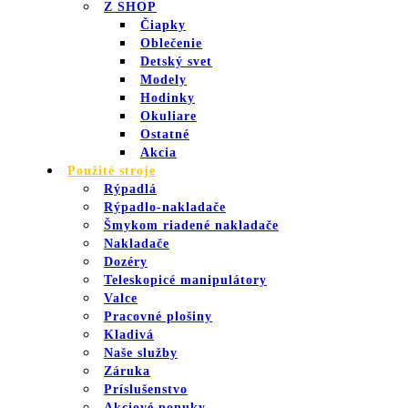
Z SHOP
Čiapky
Oblečenie
Detský svet
Modely
Hodinky
Okuliare
Ostatné
Akcia
Použité stroje
Rýpadlá
Rýpadlo-nakladače
Šmykom riadené nakladače
Nakladače
Dozéry
Teleskopicé manipulátory
Valce
Pracovné plošiny
Kladivá
Naše služby
Záruka
Príslušenstvo
Akciové ponuky