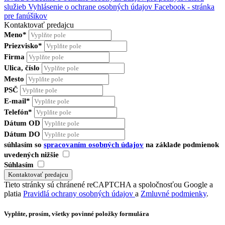
služieb
Vyhlásenie o ochrane osobných údajov Facebook - stránka
pre fanúšikov
Kontaktovať predajcu
Meno*
Priezvisko*
Firma
Ulica, číslo
Mesto
PSČ
E-mail*
Telefón*
Dátum OD
Dátum DO
súhlasím so
spracovaním osobných údajov
na základe podmienok
uvedených nižšie
Súhlasím
Tieto stránky sú chránené reCAPTCHA a spoločnosťou Google a
platia
Pravidlá ochrany osobných údajov
a
Zmluvné podmienky
.
Vyplňte, prosím, všetky povinné položky formulára