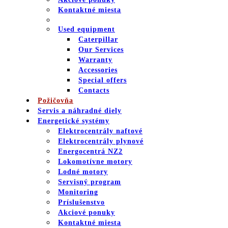
Kontaktné miesta
Used equipment
Caterpillar
Our Services
Warranty
Accessories
Special offers
Contacts
Požičovňa
Servis a náhradné diely
Energetické systémy
Elektrocentrály naftové
Elektrocentrály plynové
Energocentrá NZ2
Lokomotívne motory
Lodné motory
Servisný program
Monitoring
Príslušenstvo
Akciové ponuky
Kontaktné miesta