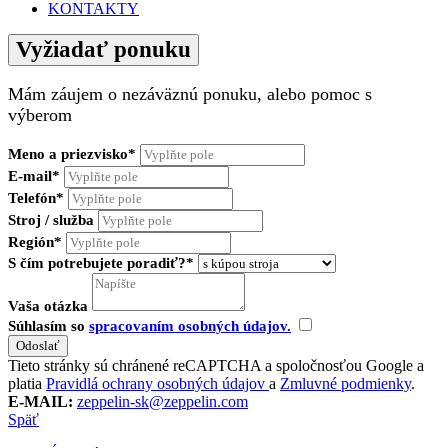
KONTAKTY
Vyžiadať ponuku
Mám záujem o nezáväznú ponuku, alebo pomoc s
výberom
Meno a priezvisko*
E-mail*
Telefón*
Stroj / služba
Región*
S čím potrebujete poradiť?*
Vaša otázka
Súhlasím so
spracovaním osobných údajov.
Tieto stránky sú chránené reCAPTCHA a spoločnosťou Google a
platia
Pravidlá ochrany osobných údajov
a
Zmluvné podmienky
.
E-MAIL:
zeppelin-sk@zeppelin.com
Späť