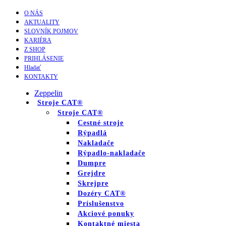
O NÁS
AKTUALITY
SLOVNÍK POJMOV
KARIÉRA
Z SHOP
PRIHLÁSENIE
Hladať
KONTAKTY
Zeppelin
Stroje CAT®
Stroje CAT®
Cestné stroje
Rýpadlá
Nakladače
Rýpadlo-nakladače
Dumpre
Grejdre
Skrejpre
Dozéry CAT®
Príslušenstvo
Akciové ponuky
Kontaktné miesta