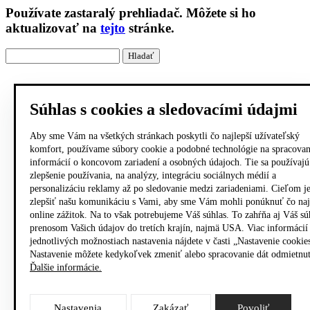
Používate
zastaralý
prehliadač. Môžete si ho
aktualizovať na
tejto
stránke.
Súhlas s cookies a sledovacími údajmi
Aby sme Vám na všetkých stránkach poskytli čo najlepší užívateľský
komfort, používame súbory cookie a podobné technológie na spracovan
informácií o koncovom zariadení a osobných údajoch. Tie sa používajú
zlepšenie používania, na analýzy, integráciu sociálnych médií a
personalizáciu reklamy až po sledovanie medzi zariadeniami. Cieľom j
zlepšiť našu komunikáciu s Vami, aby sme Vám mohli ponúknuť čo naj
online zážitok. Na to však potrebujeme Váš súhlas. To zahŕňa aj Váš sú
prenosom Vašich údajov do tretích krajín, najmä USA. Viac informácií
jednotlivých možnostiach nastavenia nájdete v časti „Nastavenie cookie
Nastavenie môžete kedykoľvek zmeniť alebo spracovanie dát odmietnu
Ďalšie informácie.
Nastavenia
Zakázať
Povoliť