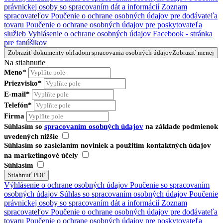
právnickej osoby so spracovaním dát a informácií
Zoznam
spracovateľov
Poučenie o ochrane osobných údajov pre dodávateľa
tovaru
Poučenie o ochrane osobných údajov pre poskytovateľa
služieb
Vyhlásenie o ochrane osobných údajov Facebook - stránka
pre fanúšikov
Zobraziť dokumenty ohľadom spracovania osobných údajov
Zobraziť menej
Na stiahnutie
Meno*
Priezvisko*
E-mail*
Telefón*
Firma
Súhlasím so
spracovaním osobných údajov
na základe podmienok
uvedených nižšie
Súhlasím so zasielaním noviniek a použitím kontaktných údajov
na marketingové účely
Súhlasím
Výhlásenie o ochrane osobných údajov
Poučenie so spracovaním
osobných údajov
Súhlas so spracovaním osobných údajov
Poučenie
právnickej osoby so spracovaním dát a informácií
Zoznam
spracovateľov
Poučenie o ochrane osobných údajov pre dodávateľa
tovaru
Poučenie o ochrane osobných údajov pre poskytovateľa