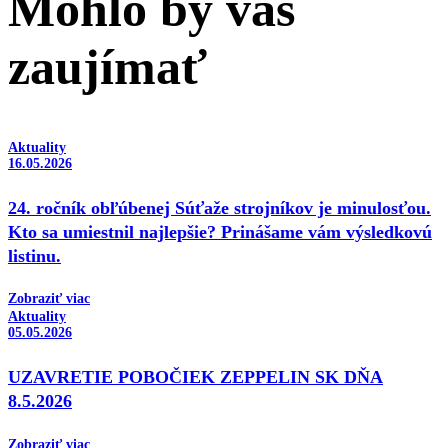
Mohlo by vás
zaujímať
Aktuality
16.05.2026
24. ročník obľúbenej Súťaže strojníkov je minulosťou.
Kto sa umiestnil najlepšie? Prinášame vám výsledkovú
listinu.
Zobraziť viac
Aktuality
05.05.2026
UZAVRETIE POBOČIEK ZEPPELIN SK DŇA
8.5.2026
Zobraziť viac