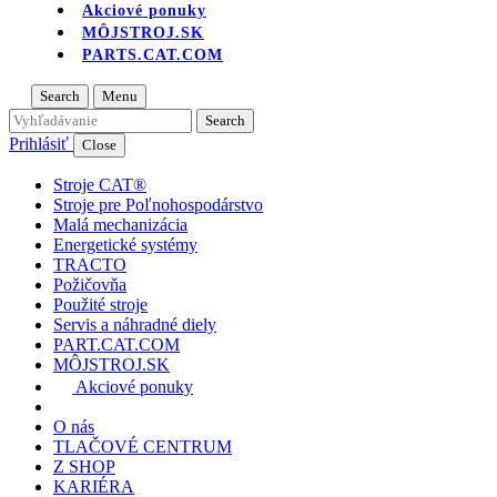
Akciové ponuky
MÔJSTROJ.SK
PARTS.CAT.COM
Search
Menu
Prihlásiť
Close
Stroje CAT®
Stroje pre Poľnohospodárstvo
Malá mechanizácia
Energetické systémy
TRACTO
Požičovňa
Použité stroje
Servis a náhradné diely
PART.CAT.COM
MÔJSTROJ.SK
Akciové ponuky
O nás
TLAČOVÉ CENTRUM
Z SHOP
KARIÉRA