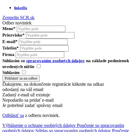
linkedIn
Zeppelin
SCR.sk
Odber noviniek
Meno*
Priezvisko*
E-mail*
Telefón*
Firma
Súhlasím so
spracovaním osobných údajov
na základe podmienok
uvedených nižšie
Súhlasím
Ďakujeme, na dokončenie registrácie kliknite na odkaz
odoslaný na váš email
Zadaný e-mail už existuje
Nepodarilo sa pridať e-mail
Je potrebné zadať správny email
Odhlásiť sa
z odberu noviniek.
Výhlásenie o ochrane osobných údajov
Poučenie so spracovaním
osobných údajov
Súhlas so spracovaním osobných údajov
Poučenie