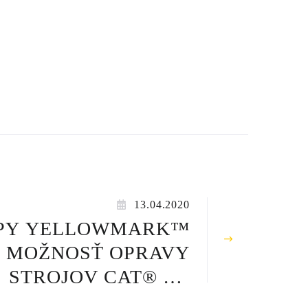
MECHANIZÁCIE
13.04.2020
PY YELLOWMARK™
MOŽNOSŤ OPRAVY
STROJOV CAT® ZA
VÝHODNÚ CENU