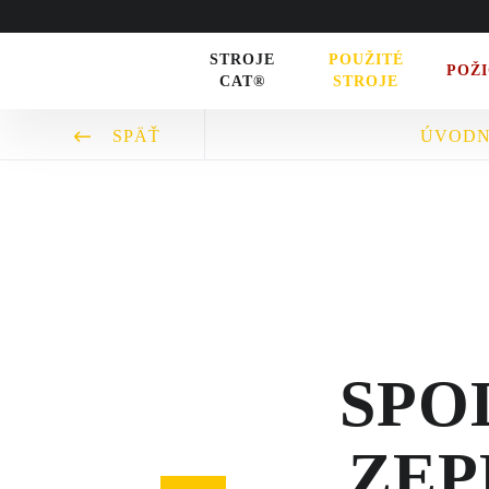
Zeppelin
STROJE
POUŽITÉ
POŽ
CAT®
STROJE
STROJE CAT®
SPÄŤ
ÚVODN
STROJE PRE POĽNOHOSPODÁRST
MALÁ MECHANIZÁCIA
ENERGETICKÉ SYSTÉMY
TRACTO
POŽIČOVŇA
SPO
POUŽITÉ STROJE
ZEPP
SERVIS A NÁHRADNÉ DIELY