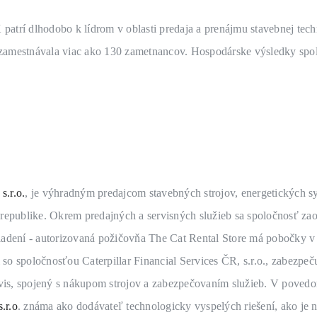
patrí dlhodobo k lídrom v oblasti predaja a prenájmu stavebnej tec
zamestnávala viac ako 130 zametnancov. Hospodárske výsledky spol
.
s.r.o.
, je výhradným predajcom stavebných strojov, energetických 
j republike. Okrem predajných a servisných služieb sa spoločnosť z
riadení - autorizovaná požičovňa The Cat Rental Store má pobočky v
 so spoločnosťou Caterpillar Financial Services ČR, s.r.o., zabezpe
is, spojený s nákupom strojov a zabezpečovaním služieb.
V povedom
.r.o
. známa ako dodávateľ technologicky vyspelých riešení, ako je n