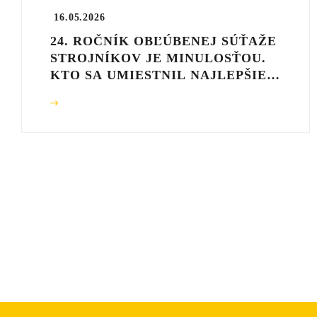
16.05.2026
24. ROČNÍK OBĽÚBENEJ SÚŤAŽE
STROJNÍKOV JE MINULOSŤOU.
KTO SA UMIESTNIL NAJLEPŠIE?
PRINÁŠAME VÁM VÝSLEDKOVÚ
LISTINU.