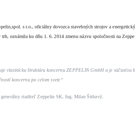
elin,spol. s r.o., oficiálny dovozca stavebných strojov a energetic
ý trh, oznámila ku dňu 1. 6. 2014 zmenu názvu spoločnosti na Zeppeli
uje vlastnícku štruktúru koncernu ZEPPELIN GmbH a je súčasťou b
očností koncernu po celom svete“
enerálny riaditeľ Zeppelin SK, Ing. Milan Štrbavý.