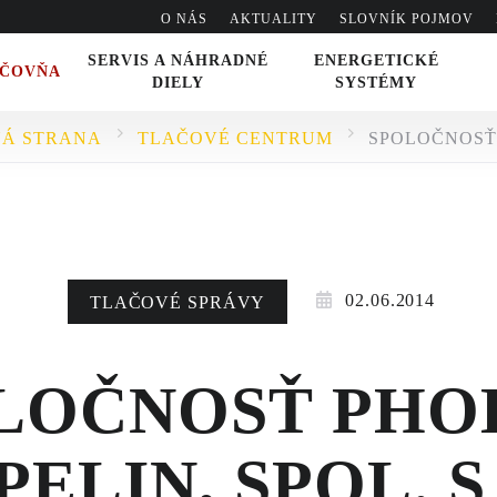
O NÁS
AKTUALITY
SLOVNÍK POJMOV
SERVIS A NÁHRADNÉ
ENERGETICKÉ
IČOVŇA
DIELY
SYSTÉMY
Á STRANA
TLAČOVÉ CENTRUM
VO
02.06.2014
TLAČOVÉ SPRÁVY
LOČNOSŤ PHO
ELIN, SPOL. S