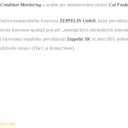
v
Condition Monitoring
a systém pre monitorovánie strojov
Cat Produ
súčasťou nadnárodného koncernu
ZEPPELIN GmbH
, ktorý prevádzk
ktivity koncernu spadajú pod päť „strategických obchodných jednoti
í Slovenskej republiky prevádzkuje
Zeppelin SK
tri tieto SBU jedno
ožičovňa strojov (The Cat Rental Store).
lin.com