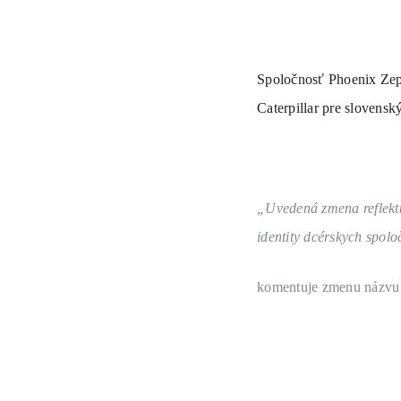
Spoločnosť Phoenix Zepp
Caterpillar pre slovensk
„Uvedená zmena reflekt
identity dcérskych spol
komentuje zmenu názvu g