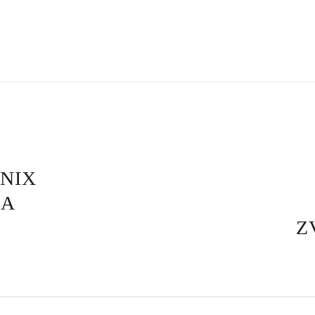
NIX
LA
Z
PR