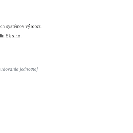
kých systémov výrobcu
n Sk s.r.o.
udovania jednotnej