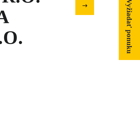
Nasledujúci
Vyžiadať ponuku
článok
A
.O.