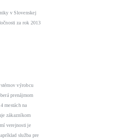
hniky v Slovenskej
očnosti za rok 2013
systémov výrobcu
aoberá prenájmom
 4 mestách na
čuje zákazníkom
í verejnosti je
apríklad služba pre