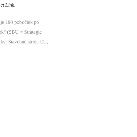
ct Link
.
uje 190 pobočiek po
ek“ (SBU = Strategic
tky: Stavebné stroje EU,