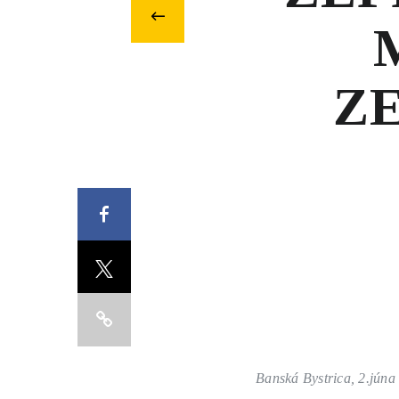
Predchádzajúci
PART.CAT.COM
článok
MÔJSTROJ.SK
ZE
AKCIOVÉ PONUKY
O NÁS
Facebook
TLAČOVÉ CENTRUM
Z SHOP
KARIÉRA
Copy
KONTAKTY
Banská Bystrica, 2.júna