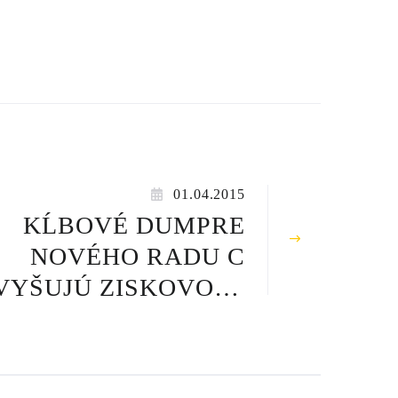
01.04.2015
KĹBOVÉ DUMPRE
NOVÉHO RADU C
VYŠUJÚ ZISKOVOSŤ
VĎAKA LEPŠIEMU
ACOVNÉMU CYKLU,
EFEKTÍVNEJ