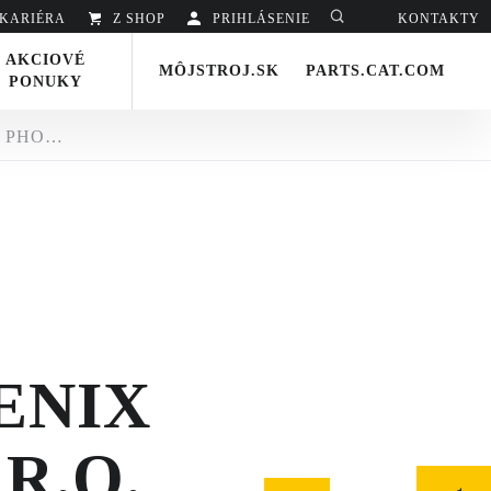
KARIÉRA
Z SHOP
PRIHLÁSENIE
Hladať
KONTAKTY
AKCIOVÉ
MÔJSTROJ.SK
PARTS.CAT.COM
PONUKY
SPOLOČNOSŤ PHOENIX ZEPPELIN, SPOL. S R.O. MENÍ NÁZOV NA ZEPPELIN SK S.R.O.
ENIX
 R.O.