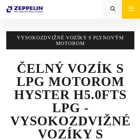
Zeppelin
STROJE CAT®
VYSOKOZDVIŽNÉ VOZÍKY S PLYNOVÝM
STROJE PRE
MOTOROM
POĽNOHOSPODÁRSTVO
ČELNÝ VOZÍK S
MALÁ MECHANIZÁCIA
LPG MOTOROM
ENERGETICKÉ SYSTÉMY
HYSTER H5.0FTS
TRACTO
LPG -
POŽIČOVŇA
VYSOKOZDVIŽNÉ
POUŽITÉ STROJE
VOZÍKY S