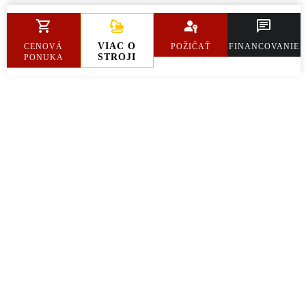
Hmotnosť
7 244 kg
VIAC O
CENOVÁ
POŽIČAŤ
FINANCOVANIE
STROJI
PONUKA