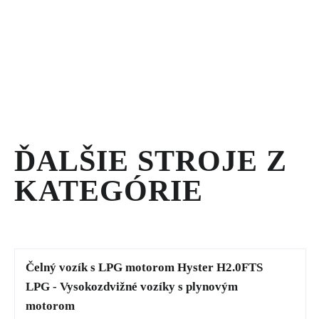
MOBILNÝ
TLAKOVÝ
ČISTIČ
BBW30KLN
-
MOBILNÉ
TLAKOVÉ
ČISTIČE
ĎALŠIE STROJE Z
KATEGÓRIE
Čelný vozík s LPG motorom Hyster H2.0FTS
LPG - Vysokozdvižné vozíky s plynovým
motorom