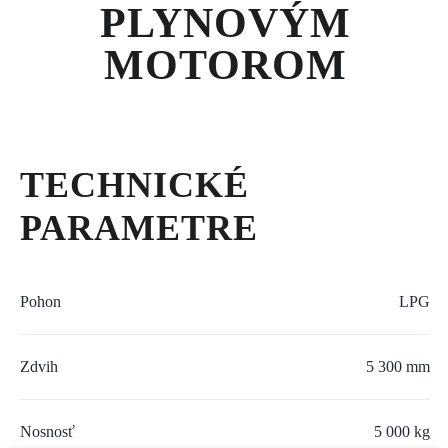
SERVIS A NÁHRADNÉ DIELY
PLYNOVÝM
MOTOROM
PART.CAT.COM
MÔJSTROJ.SK
AKCIOVÉ PONUKY
TECHNICKÉ
PARAMETRE
O NÁS
TLAČOVÉ CENTRUM
Pohon
LPG
Z SHOP
Zdvih
5 300 mm
KARIÉRA
KONTAKTY
Nosnosť
5 000 kg