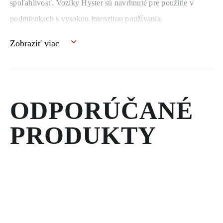
spoľahlivosť. Vozíky Hyster sú navrhnuté pre použitie v
podmienkach s vysokou intenzitou používania.
Zobraziť viac
ODPORÚČANÉ
PRODUKTY
MOBILNÉ
TLAKOVÉ
ČISTIČE