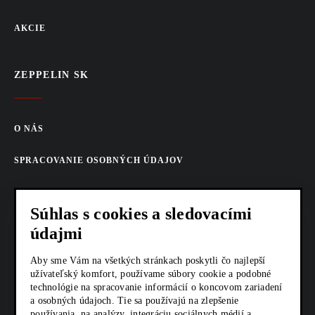
AKCIE
ZEPPELIN SK
O NÁS
SPRACOVANIE OSOBNÝCH ÚDAJOV
COOKIES
Súhlas s cookies a sledovacími
AKTUALITY
údajmi
KARIÉRA
Aby sme Vám na všetkých stránkach poskytli čo najlepší
užívateľský komfort, používame súbory cookie a podobné
Z SHOP
technológie na spracovanie informácií o koncovom zariadení
a osobných údajoch. Tie sa používajú na zlepšenie
používania, na analýzy, integráciu sociálnych médií a