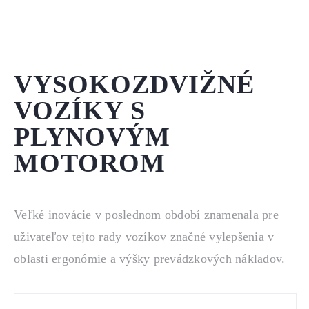
VYSOKOZDVIŽNÉ
VOZÍKY S
PLYNOVÝM
MOTOROM
Veľké inovácie v poslednom období znamenala pre
uživateľov tejto rady vozíkov značné vylepšenia v
oblasti ergonómie a výšky prevádzkových nákladov.
Tieto typy vozíkov sa vyznačujú najlepšou
manévrovacou schopnosťou vo svojej rade a