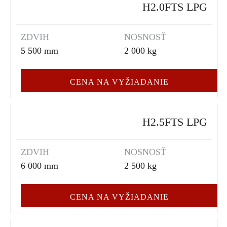
H2.0FTS LPG
poskytujú najlepšiu rovnováhu medzi efektivitou
využitia energie a produktivitou, to všetko pri
ZDVIH
NOSNOSŤ
mimoriadne nízkych požiadavkách na údržbu.
5 500 mm
2 000 kg
CENA NA VYŽIADANIE
H2.5FTS LPG
ZDVIH
NOSNOSŤ
6 000 mm
2 500 kg
CENA NA VYŽIADANIE