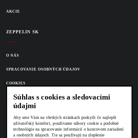
AKCIE
ZEPPELIN SK
O NÁS
SPRACOVANIE OSOBNÝCH ÚDAJOV
COOKIES
Súhlas s cookies a sledovacími
AKTUALITY
údajmi
KARIÉRA
Aby sme Vám na všetkých stránkach poskytli čo najlepší
užívateľský komfort, používame súbory cookie a podobné
Z SHOP
technológie na spracovanie informácií o koncovom zariadení
a osobných údajoch. Tie sa používajú na zlepšenie