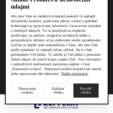
Profesionálna
AKTUALITY
ďalších
príprava
– náhradný
zhutnenie
údajmi
vôlí a
kvalita
komponentov
pôdy a
stroj máte
povrchu.
nepresností.
KARIÉRA
hutnenia
Bezpečnejšia
zakladanie
pripravený
Aby sme Vám na všetkých stránkach poskytli čo najlepší
Kompaktné
Vyššia
— vysoká
prevádzka
nových
užívateľský komfort, používame súbory cookie a podobné
okamžite.
rozmery —
Z SHOP
životnosť
účinnosť
–
technológie na spracovanie informácií o koncovom zariadení
trávnatých
Bezstarostná
ideálne do
stroja –
a osobných údajoch. Tie sa používajú na zlepšenie
vibrácií
stabilnejší
plôch.
prevádzka
KONTAKTY
úzkych
používania, na analýzy, integráciu sociálnych médií a
menšie
zabezpečuje
a
Pňové
personalizáciu reklamy až po sledovanie medzi zariadeniami.
– servis a
priestorov,
opotrebovanie
rovnomerné
predvídateľnejší
frézy –
Cieľom je zlepšiť našu komunikáciu s Vami, aby sme Vám
technická
mestských
ďalších
a hlboké
mohli ponúknuť čo najlepší online zážitok. Na to však
pohyb
odstránenie
SOCIÁLNE SIETE
podpora sú
zón či
komponentov.
potrebujeme Váš súhlas. To zahŕňa aj Váš súhlas s prenosom
zhutnenie
ramena
pňov bez
v našej
Vašich údajov do tretích krajín, najmä USA. Viac informácií
menších
Bezpečnejšia
povrchu.
Nižšie
výkopov a
o jednotlivých možnostiach nastavenia nájdete v časti
réžii. Pre
stavieb.
prevádzka
Široký
prevádzkové
poškodenia
„Nastavenie cookies“. Nastavenie môžete kedykoľvek zmeniť
koho je
Jednoduché
–
výber
alebo spracovanie dát odmietnuť.
Ďalšie informácie.
náklady –
okolia.
služba
ovládanie
stabilnejší
strojov —
menej
Drážkovače
určená
—
a
od
porúch a
– tvorba
Nastavenia
Zakázať
Povoliť
Stavebné
intuitívne
predvídateľnejší
ľahkých
cookies
všetko
všetko
servisných
drážok pre
firmy
riadenie
pohyb
vibračných
zásahov
káble,
Technické
umožňuje
podkopu.
Zeppelin
dosiek až
Maximálna
zavlažovanie
služby
presnú
Nižšie
po
efektivita
či