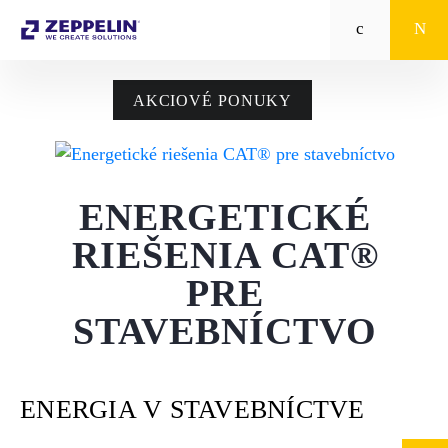
Zeppelin
STROJE CAT®
AKCIOVÉ PONUKY
STROJE PRE
POĽNOHOSPODÁRSTVO
ENERGETICKÉ
MALÁ MECHANIZÁCIA
RIEŠENIA CAT®
ENERGETICKÉ SYSTÉMY
PRE
TRACTO
STAVEBNÍCTVO
POŽIČOVŇA
ENERGIA V STAVEBNÍCTVE
POUŽITÉ STROJE