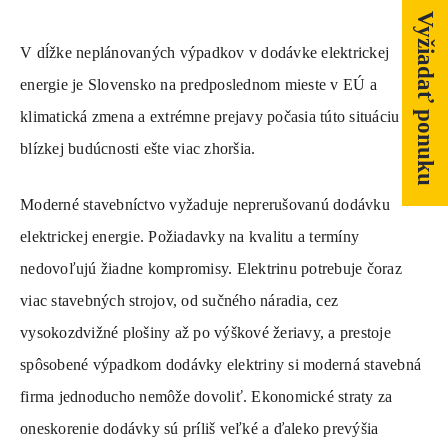
SERVIS A NÁHRADNÉ DIELY
Vyžiadať ponuku
V dĺžke neplánovaných výpadkov v dodávke elektrickej
PART.CAT.COM
energie je Slovensko na predposlednom mieste v EÚ a
MÔJSTROJ.SK
klimatická zmena a extrémne prejavy počasia túto situáciu v
blízkej budúcnosti ešte viac zhoršia.
AKCIOVÉ PONUKY
Moderné stavebníctvo vyžaduje neprerušovanú dodávku
O NÁS
elektrickej energie. Požiadavky na kvalitu a termíny
nedovoľujú žiadne kompromisy. Elektrinu potrebuje čoraz
TLAČOVÉ CENTRUM
viac stavebných strojov, od sučného náradia, cez
Z SHOP
vysokozdvižné plošiny až po výškové žeriavy, a prestoje
spôsobené výpadkom dodávky elektriny si moderná stavebná
KARIÉRA
firma jednoducho nemôže dovoliť. Ekonomické straty za
KONTAKTY
oneskorenie dodávky sú príliš veľké a ďaleko prevýšia