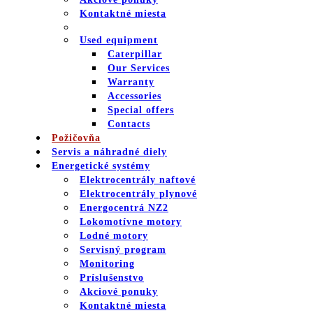
Kontaktné miesta
Used equipment
Caterpillar
Our Services
Warranty
Accessories
Special offers
Contacts
Požičovňa
Servis a náhradné diely
Energetické systémy
Elektrocentrály naftové
Elektrocentrály plynové
Energocentrá NZ2
Lokomotívne motory
Lodné motory
Servisný program
Monitoring
Príslušenstvo
Akciové ponuky
Kontaktné miesta