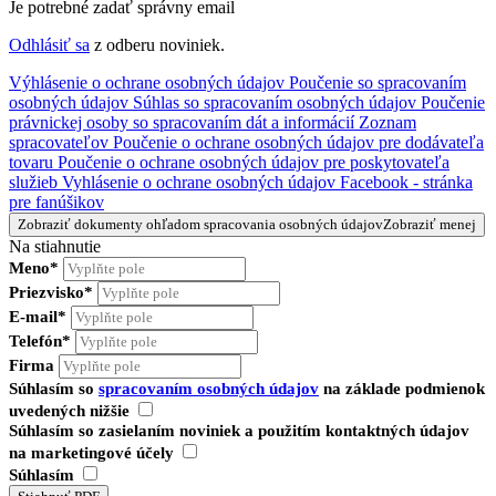
Je potrebné zadať správny email
Odhlásiť sa
z odberu noviniek.
Výhlásenie o ochrane osobných údajov
Poučenie so spracovaním
osobných údajov
Súhlas so spracovaním osobných údajov
Poučenie
právnickej osoby so spracovaním dát a informácií
Zoznam
spracovateľov
Poučenie o ochrane osobných údajov pre dodávateľa
tovaru
Poučenie o ochrane osobných údajov pre poskytovateľa
služieb
Vyhlásenie o ochrane osobných údajov Facebook - stránka
pre fanúšikov
Zobraziť dokumenty ohľadom spracovania osobných údajov
Zobraziť menej
Na stiahnutie
Meno*
Priezvisko*
E-mail*
Telefón*
Firma
Súhlasím so
spracovaním osobných údajov
na základe podmienok
uvedených nižšie
Súhlasím so zasielaním noviniek a použitím kontaktných údajov
na marketingové účely
Súhlasím