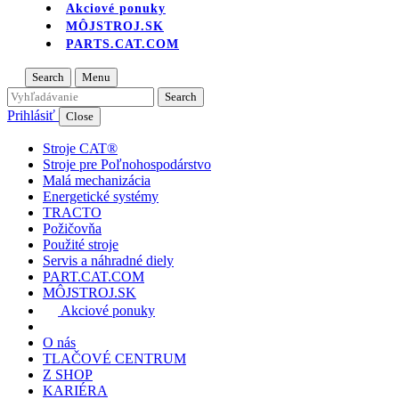
Akciové ponuky
MÔJSTROJ.SK
PARTS.CAT.COM
Search
Menu
Prihlásiť
Close
Stroje CAT®
Stroje pre Poľnohospodárstvo
Malá mechanizácia
Energetické systémy
TRACTO
Požičovňa
Použité stroje
Servis a náhradné diely
PART.CAT.COM
MÔJSTROJ.SK
Akciové ponuky
O nás
TLAČOVÉ CENTRUM
Z SHOP
KARIÉRA