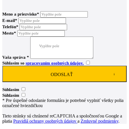
Meno a priezvisko*
E-mail*
Telefón*
Mesto*
Vaša správa *
Súhlasím so
spracovaním osobných údajov.
ODOSLAŤ
Súhlasím
Súhlasím
* Pre úspešné odoslanie formulára je potrebné vyplniť všetky polia
označené hviezdičkou
Tieto stránky sú chránené reCAPTCHA a spoločnosťou Google a
platia
Pravidlá ochrany osobných údajov
a
Zmluvné podmienky
.