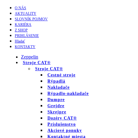
O NÁS
AKTUALITY
SLOVNÍK POJMOV
KARIÉRA
Z SHOP
PRIHLÁSENIE
Hladať
KONTAKTY
Zeppelin
Stroje CAT®
Stroje CAT®
Cestné stroje
Rýpadlá
Nakladače
Rýpadlo-nakladače
Dumpre
Grejdre
Skrejpre
Dozéry CAT®
Príslušenstvo
Akciové ponuky
Kontaktné miesta