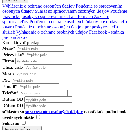
Výhlásenie o ochrane osobných údajov
Poučenie so spracovaním
osobných údajov
Súhlas so spracovaním osobných údajov
Poučenie
právnickej osoby so spracovaním dát a informácií
Zoznam
spracovateľov
Poučenie o ochrane osobných údajov pre dodávateľa
tovaru
Poučenie o ochrane osobných údajov pre poskytovateľa
služieb
Vyhlásenie o ochrane osobných údajov Facebook - stránka
pre fanúšikov
Kontaktovať predajcu
Meno*
Priezvisko*
Firma
Ulica, číslo
Mesto
PSČ
E-mail*
Telefón*
Dátum OD
Dátum DO
súhlasím so
spracovaním osobných údajov
na základe podmienok
uvedených nižšie
Súhlasím