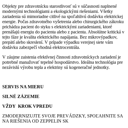
Objekty pre zdravotnícku starostlivosť sú v súčasnosti naplnené
modernými technológiami a ekologickými riešeniami. Všetky
zariadenia sú mimoriadne citlivé na spoľahlivú dodávku elektrickej
energie. Počas zdravotného vyšetrenia alebo chirurgického zákroku
prichádza pacient do styku s elektrickými zariadeniami, ktoré
prenášajú energiu do pacienta alebo z pacienta. Absolútne kritická v
tejto fáze je kvalita elektrického napájania. Bez mikrovýpadkov,
prepätí alebo skreslení. V prípade výpadku verejnej siete vám
dodávku zabezpečí vhodná elektrocentrála.
V záujme zaistenia efektívnej činnosti zdravotníckych zariadení je
potrebné manažovať tepelné hospodárstvo. Ideálna technológia pre
nezávislú výrobu tepla a elektriny sú kogeneračné jednotky.
SERVIS NA MIERU
SILNÉ ZÁZEMIE
VŽDY KROK VPREDU
ZMODERNIZUJTE SVOJE PREVÁDZKY, SPOĽAHNITE SA
NA RIEŠENIA OD ZEPPELIN SK