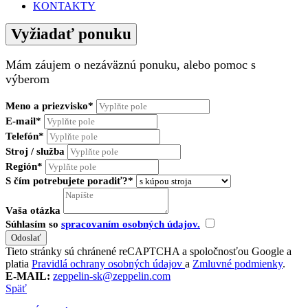
KONTAKTY
Vyžiadať ponuku
Mám záujem o nezáväznú ponuku, alebo pomoc s
výberom
Meno a priezvisko*
E-mail*
Telefón*
Stroj / služba
Región*
S čím potrebujete poradiť?*
Vaša otázka
Súhlasím so
spracovaním osobných údajov.
Tieto stránky sú chránené reCAPTCHA a spoločnosťou Google a
platia
Pravidlá ochrany osobných údajov
a
Zmluvné podmienky
.
E-MAIL:
zeppelin-sk@zeppelin.com
Späť