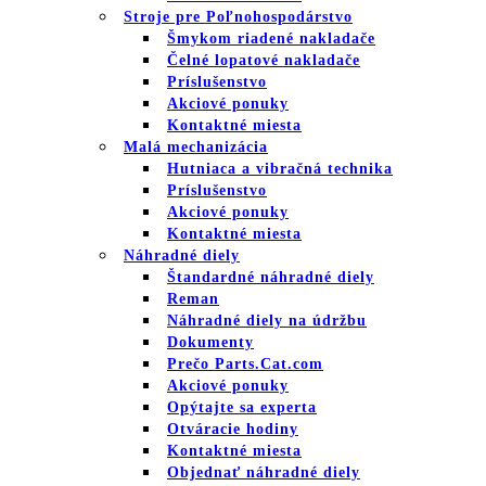
Stroje pre Poľnohospodárstvo
Šmykom riadené nakladače
Čelné lopatové nakladače
Príslušenstvo
Akciové ponuky
Kontaktné miesta
Malá mechanizácia
Hutniaca a vibračná technika
Príslušenstvo
Akciové ponuky
Kontaktné miesta
Náhradné diely
Štandardné náhradné diely
Reman
Náhradné diely na údržbu
Dokumenty
Prečo Parts.Cat.com
Akciové ponuky
Opýtajte sa experta
Otváracie hodiny
Kontaktné miesta
Objednať náhradné diely