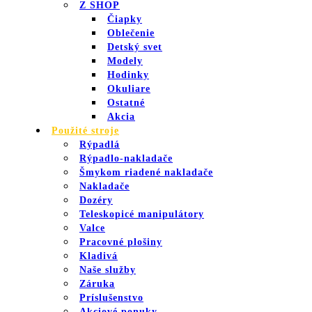
Z SHOP
Čiapky
Oblečenie
Detský svet
Modely
Hodinky
Okuliare
Ostatné
Akcia
Použité stroje
Rýpadlá
Rýpadlo-nakladače
Šmykom riadené nakladače
Nakladače
Dozéry
Teleskopicé manipulátory
Valce
Pracovné plošiny
Kladivá
Naše služby
Záruka
Príslušenstvo
Akciové ponuky