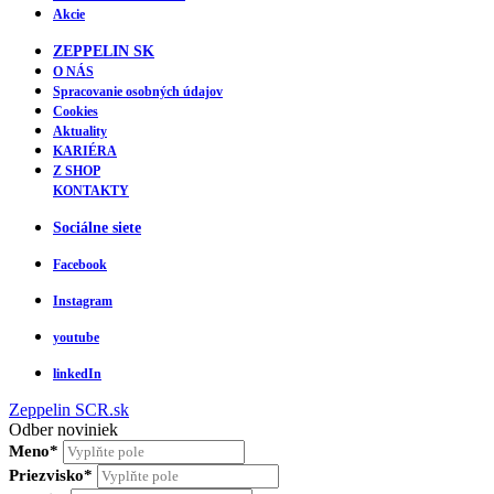
Akcie
ZEPPELIN SK
O NÁS
Spracovanie osobných údajov
Cookies
Aktuality
KARIÉRA
Z SHOP
KONTAKTY
Sociálne siete
Facebook
Instagram
youtube
linkedIn
Zeppelin
SCR.sk
Odber noviniek
Meno*
Priezvisko*