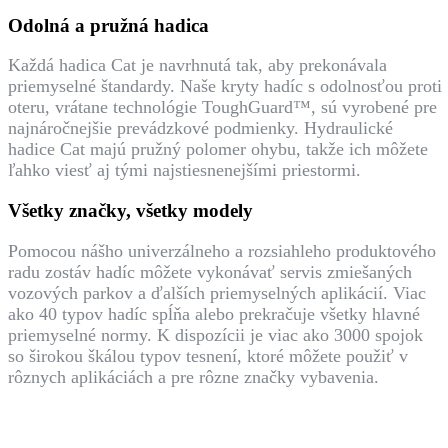
Odolná a pružná hadica
Každá hadica Cat je navrhnutá tak, aby prekonávala
priemyselné štandardy. Naše kryty hadíc s odolnosťou proti
oteru, vrátane technológie ToughGuard™, sú vyrobené pre
najnáročnejšie prevádzkové podmienky. Hydraulické
hadice Cat majú pružný polomer ohybu, takže ich môžete
ľahko viesť aj tými najstiesnenejšími priestormi.
Všetky značky, všetky modely
Pomocou nášho univerzálneho a rozsiahleho produktového
radu zostáv hadíc môžete vykonávať servis zmiešaných
vozových parkov a ďalších priemyselných aplikácií. Viac
ako 40 typov hadíc spĺňa alebo prekračuje všetky hlavné
priemyselné normy. K dispozícii je viac ako 3000 spojok
so širokou škálou typov tesnení, ktoré môžete použiť v
rôznych aplikáciách a pre rôzne značky vybavenia.