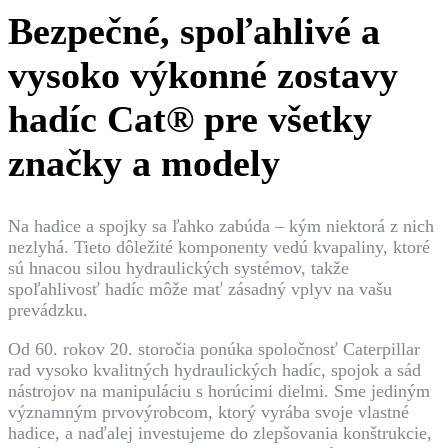
Bezpečné, spoľahlivé a
vysoko výkonné zostavy
hadíc Cat® pre všetky
značky a modely
Na hadice a spojky sa ľahko zabúda – kým niektorá z nich
nezlyhá. Tieto dôležité komponenty vedú kvapaliny, ktoré
sú hnacou silou hydraulických systémov, takže
spoľahlivosť hadíc môže mať zásadný vplyv na vašu
prevádzku.
Od 60. rokov 20. storočia ponúka spoločnosť Caterpillar
rad vysoko kvalitných hydraulických hadíc, spojok a sád
nástrojov na manipuláciu s horúcimi dielmi. Sme jediným
významným prvovýrobcom, ktorý vyrába svoje vlastné
hadice, a naďalej investujeme do zlepšovania konštrukcie,