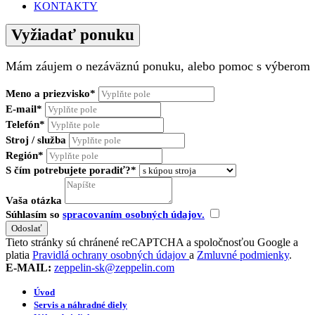
KONTAKTY
Vyžiadať ponuku
Mám záujem o nezáväznú ponuku, alebo pomoc s výberom
Meno a priezvisko*
E-mail*
Telefón*
Stroj / služba
Región*
S čím potrebujete poradiť?*
Vaša otázka
Súhlasím so
spracovaním osobných údajov.
Tieto stránky sú chránené reCAPTCHA a spoločnosťou Google a
platia
Pravidlá ochrany osobných údajov
a
Zmluvné podmienky
.
E-MAIL:
zeppelin-sk@zeppelin.com
Úvod
Servis a náhradné diely