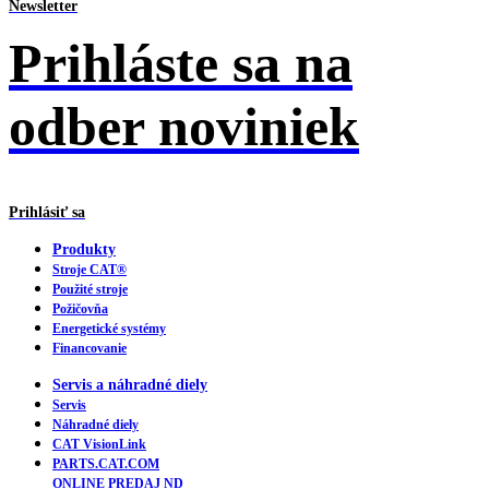
Newsletter
Prihláste sa na
odber noviniek
Prihlásiť sa
Produkty
Stroje CAT®
Použité stroje
Požičovňa
Energetické systémy
Financovanie
Servis a náhradné diely
Servis
Náhradné diely
CAT VisionLink
PARTS.CAT.COM
ONLINE PREDAJ ND