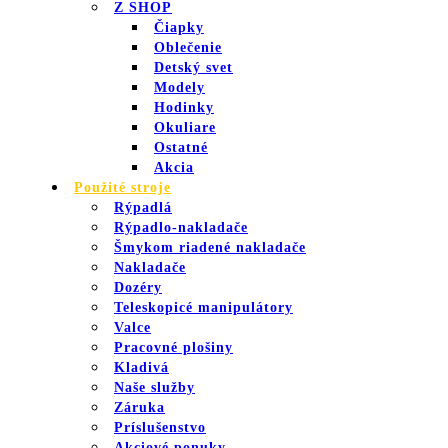
Z SHOP
Čiapky
Oblečenie
Detský svet
Modely
Hodinky
Okuliare
Ostatné
Akcia
Použité stroje
Rýpadlá
Rýpadlo-nakladače
Šmykom riadené nakladače
Nakladače
Dozéry
Teleskopicé manipulátory
Valce
Pracovné plošiny
Kladivá
Naše služby
Záruka
Príslušenstvo
Akciové ponuky