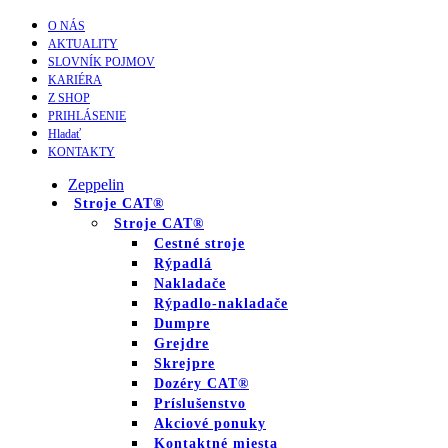
O NÁS
AKTUALITY
SLOVNÍK POJMOV
KARIÉRA
Z SHOP
PRIHLÁSENIE
Hladať
KONTAKTY
Zeppelin
Stroje CAT®
Stroje CAT®
Cestné stroje
Rýpadlá
Nakladače
Rýpadlo-nakladače
Dumpre
Grejdre
Skrejpre
Dozéry CAT®
Príslušenstvo
Akciové ponuky
Kontaktné miesta