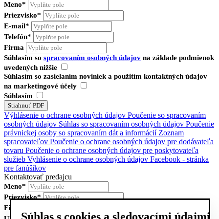
Meno*
Priezvisko*
E-mail*
Telefón*
Firma
Súhlasím so
spracovaním osobných údajov
na základe podmienok
uvedených nižšie
Súhlasím so zasielaním noviniek a použitím kontaktných údajov
na marketingové účely
Súhlasím
Výhlásenie o ochrane osobných údajov
Poučenie so spracovaním
osobných údajov
Súhlas so spracovaním osobných údajov
Poučenie
právnickej osoby so spracovaním dát a informácií
Zoznam
spracovateľov
Poučenie o ochrane osobných údajov pre dodávateľa
tovaru
Poučenie o ochrane osobných údajov pre poskytovateľa
služieb
Vyhlásenie o ochrane osobných údajov Facebook - stránka
pre fanúšikov
Kontaktovať predajcu
Meno*
Priezvisko*
Firma
Súhlas s cookies a sledovacími údajmi
Ulica, číslo