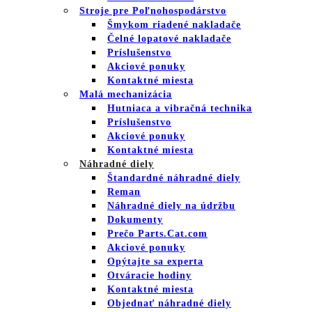
Stroje pre Poľnohospodárstvo
Šmykom riadené nakladače
Čelné lopatové nakladače
Príslušenstvo
Akciové ponuky
Kontaktné miesta
Malá mechanizácia
Hutniaca a vibračná technika
Príslušenstvo
Akciové ponuky
Kontaktné miesta
Náhradné diely
Štandardné náhradné diely
Reman
Náhradné diely na údržbu
Dokumenty
Prečo Parts.Cat.com
Akciové ponuky
Opýtajte sa experta
Otváracie hodiny
Kontaktné miesta
Objednať náhradné diely