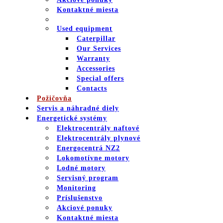
Kontaktné miesta
Used equipment
Caterpillar
Our Services
Warranty
Accessories
Special offers
Contacts
Požičovňa
Servis a náhradné diely
Energetické systémy
Elektrocentrály naftové
Elektrocentrály plynové
Energocentrá NZ2
Lokomotívne motory
Lodné motory
Servisný program
Monitoring
Príslušenstvo
Akciové ponuky
Kontaktné miesta