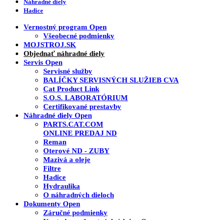
Náhradné diely
Hadice
Vernostný program
Open
Všeobecné podmienky
MOJSTROJ.SK
Objednať náhradné diely
Servis
Open
Servisné služby
BALÍČKY SERVISNÝCH SLUŽIEB CVA
Cat Product Link
S.O.S. LABORATÓRIUM
Certifikované prestavby
Náhradné diely
Open
PARTS.CAT.COM
ONLINE PREDAJ ND
Reman
Oterové ND - ZUBY
Mazivá a oleje
Filtre
Hadice
Hydraulika
O náhradných dieloch
Dokumenty
Open
Záručné podmienky