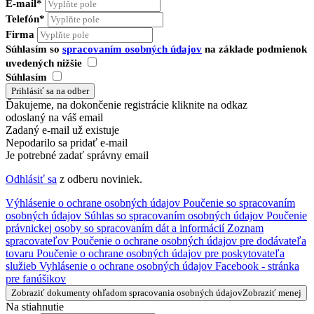
E-mail*
Telefón*
Firma
Súhlasím so
spracovaním osobných údajov
na základe podmienok
uvedených nižšie
Súhlasím
Ďakujeme, na dokončenie registrácie kliknite na odkaz
odoslaný na váš email
Zadaný e-mail už existuje
Nepodarilo sa pridať e-mail
Je potrebné zadať správny email
Odhlásiť sa
z odberu noviniek.
Výhlásenie o ochrane osobných údajov
Poučenie so spracovaním
osobných údajov
Súhlas so spracovaním osobných údajov
Poučenie
právnickej osoby so spracovaním dát a informácií
Zoznam
spracovateľov
Poučenie o ochrane osobných údajov pre dodávateľa
tovaru
Poučenie o ochrane osobných údajov pre poskytovateľa
služieb
Vyhlásenie o ochrane osobných údajov Facebook - stránka
pre fanúšikov
Zobraziť dokumenty ohľadom spracovania osobných údajov
Zobraziť menej
Na stiahnutie