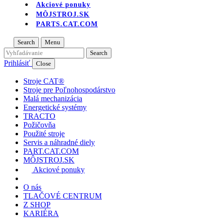
Akciové ponuky
MÔJSTROJ.SK
PARTS.CAT.COM
Search
Menu
Prihlásiť
Close
Stroje CAT®
Stroje pre Poľnohospodárstvo
Malá mechanizácia
Energetické systémy
TRACTO
Požičovňa
Použité stroje
Servis a náhradné diely
PART.CAT.COM
MÔJSTROJ.SK
Akciové ponuky
O nás
TLAČOVÉ CENTRUM
Z SHOP
KARIÉRA