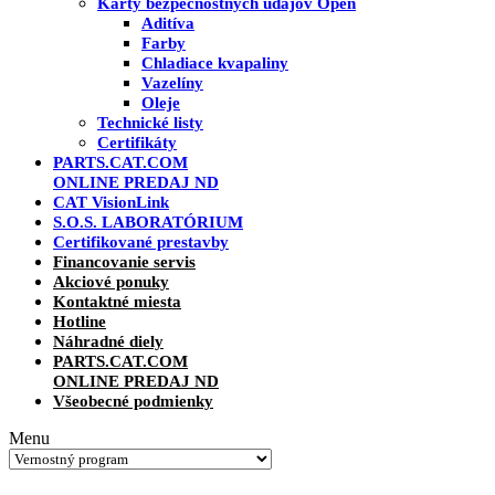
Karty bezpečnostných údajov
Open
Aditíva
Farby
Chladiace kvapaliny
Vazelíny
Oleje
Technické listy
Certifikáty
PARTS.CAT.COM
ONLINE PREDAJ ND
CAT VisionLink
S.O.S. LABORATÓRIUM
Certifikované prestavby
Financovanie servis
Akciové ponuky
Kontaktné miesta
Hotline
Náhradné diely
PARTS.CAT.COM
ONLINE PREDAJ ND
Všeobecné podmienky
Menu