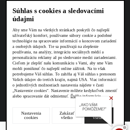
COOKIES
Súhlas s cookies a sledovacími
AKTUALITY
údajmi
KARIÉRA
Aby sme Vám na všetkých stránkach poskytli čo najlepší
užívateľský komfort, používame súbory cookie a podobné
Z SHOP
technológie na spracovanie informácií o koncovom zariadení
a osobných údajoch. Tie sa používajú na zlepšenie
používania, na analýzy, integráciu sociálnych médií a
KONTAKTY
personalizáciu reklamy až po sledovanie medzi zariadeniami.
Cieľom je zlepšiť našu komunikáciu s Vami, aby sme Vám
mohli ponúknuť čo najlepší online zážitok. Na to však
SOCIÁLNE SIETE
potrebujeme Váš súhlas. To zahŕňa aj Váš súhlas s prenosom
Vašich údajov do tretích krajín, najmä USA. Viac informácií
o jednotlivých možnostiach nastavenia nájdete v časti
„Nastavenie cookies“. Nastavenie môžete kedykoľvek zmeniť
alebo spracovanie dát odmietnuť.
Ďalšie informácie.
Nastavenia
Zakázať
Povoliť
cookies
všetko
všetko