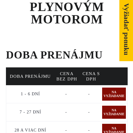
SERVIS A NÁHRADNÉ DIELY
PLYNOVÝM
Vyžiadať ponuku
MOTOROM
PART.CAT.COM
MÔJSTROJ.SK
AKCIOVÉ PONUKY
DOBA PRENÁJMU
O NÁS
CENA
CENA S
DOBA PRENÁJMU
BEZ DPH
DPH
TLAČOVÉ CENTRUM
NA
1 - 6 DNÍ
-
-
Z SHOP
VYŽIADANIE
KARIÉRA
NA
7 - 27 DNÍ
-
-
VYŽIADANIE
KONTAKTY
NA
28 A VIAC DNÍ
-
-
VYŽIADANIE