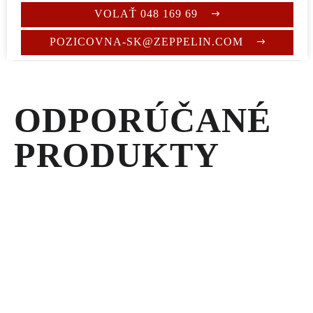
VOLAŤ 048 169 69
Hmotnosť
3 294 kg
POZICOVNA-SK@ZEPPELIN.COM
ODPORÚČANÉ
PRODUKTY
MOBILNÉ
TLAKOVÉ
ČISTIČE
MOBILNÝ
TLAKOVÝ