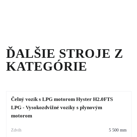
ČISTIČ
BBW30KLN
-
MOBILNÉ
TLAKOVÉ
ČISTIČE
ĎALŠIE STROJE Z
KATEGÓRIE
Čelný vozík s LPG motorom Hyster H2.0FTS
LPG - Vysokozdvižné vozíky s plynovým
motorom
5 500 mm