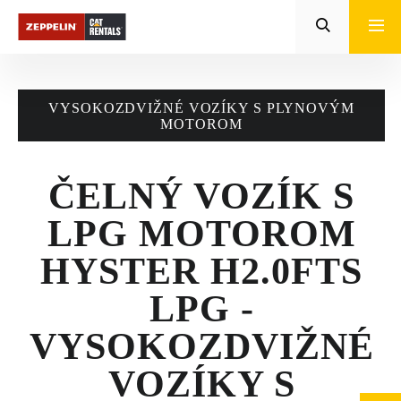
Zeppelin
STROJE CAT®
VYSOKOZDVIŽNÉ VOZÍKY S PLYNOVÝM
STROJE PRE
MOTOROM
POĽNOHOSPODÁRSTVO
ČELNÝ VOZÍK S
MALÁ MECHANIZÁCIA
LPG MOTOROM
ENERGETICKÉ SYSTÉMY
HYSTER H2.0FTS
TRACTO
LPG -
POŽIČOVŇA
VYSOKOZDVIŽNÉ
POUŽITÉ STROJE
VOZÍKY S