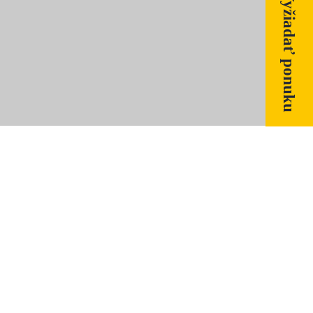
Vyžiadať ponuku
bezpečné. Vďaka automatizovanému rýchloupínaču typu
í maximálnej efektivity práce.