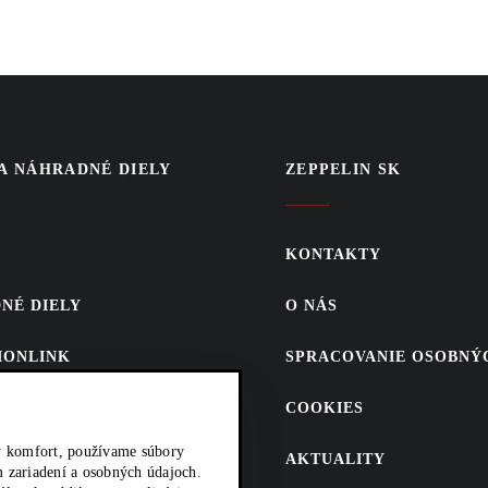
PRIHLÁSIŤ SA
 A NÁHRADNÉ DIELY
ZEPPELIN SK
KONTAKTY
NÉ DIELY
O NÁS
SIONLINK
SPRACOVANIE OSOBNÝ
CAT.COM
COOKIES
 PREDAJ ND
ký komfort, používame súbory
AKTUALITY
 zariadení a osobných údajoch.