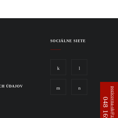
SOCIÁLNE SIETE
CH ÚDAJOV
pozicovna-sk@zeppelin.com
048 169 69