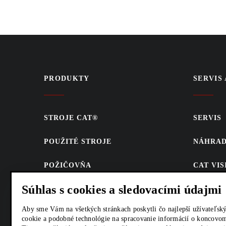
PRODUKTY
SERVIS
STROJE CAT®
SERVIS
POUŽITÉ STROJE
NÁHRAD
POŽIČOVŇA
CAT VI
Súhlas s cookies a sledovacími údajmi
ENERGETICKÉ SYSTÉMY
PARTS.
ONLINE
Aby sme Vám na všetkých stránkach poskytli čo najlepší užívateľs
FINANCOVANIE
cookie a podobné technológie na spracovanie informácií o koncovom
AKCIE