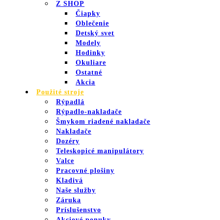
Z SHOP
Čiapky
Oblečenie
Detský svet
Modely
Hodinky
Okuliare
Ostatné
Akcia
Použité stroje
Rýpadlá
Rýpadlo-nakladače
Šmykom riadené nakladače
Nakladače
Dozéry
Teleskopicé manipulátory
Valce
Pracovné plošiny
Kladivá
Naše služby
Záruka
Príslušenstvo
Akciové ponuky