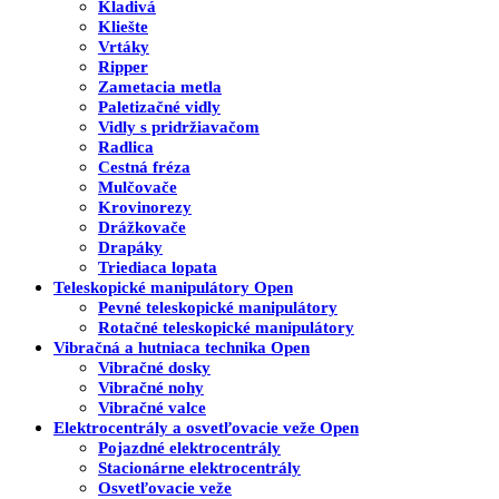
Kladivá
Kliešte
Vrtáky
Ripper
Zametacia metla
Paletizačné vidly
Vidly s pridržiavačom
Radlica
Cestná fréza
Mulčovače
Krovinorezy
Drážkovače
Drapáky
Triediaca lopata
Teleskopické manipulátory
Open
Pevné teleskopické manipulátory
Rotačné teleskopické manipulátory
Vibračná a hutniaca technika
Open
Vibračné dosky
Vibračné nohy
Vibračné valce
Elektrocentrály a osvetľovacie veže
Open
Pojazdné elektrocentrály
Stacionárne elektrocentrály
Osvetľovacie veže