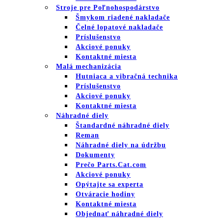
Stroje pre Poľnohospodárstvo
Šmykom riadené nakladače
Čelné lopatové nakladače
Príslušenstvo
Akciové ponuky
Kontaktné miesta
Malá mechanizácia
Hutniaca a vibračná technika
Príslušenstvo
Akciové ponuky
Kontaktné miesta
Náhradné diely
Štandardné náhradné diely
Reman
Náhradné diely na údržbu
Dokumenty
Prečo Parts.Cat.com
Akciové ponuky
Opýtajte sa experta
Otváracie hodiny
Kontaktné miesta
Objednať náhradné diely