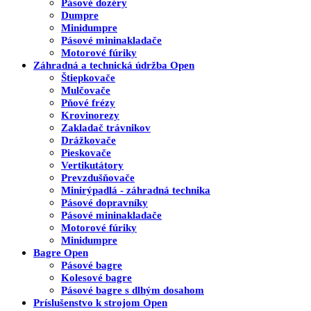
Pásové dozéry
Dumpre
Minidumpre
Pásové mininakladače
Motorové fúriky
Záhradná a technická údržba
Open
Štiepkovače
Mulčovače
Pňové frézy
Krovinorezy
Zakladač trávnikov
Drážkovače
Pieskovače
Vertikutátory
Prevzdušňovače
Minirýpadlá - záhradná technika
Pásové dopravníky
Pásové mininakladače
Motorové fúriky
Minidumpre
Bagre
Open
Pásové bagre
Kolesové bagre
Pásové bagre s dlhým dosahom
Príslušenstvo k strojom
Open