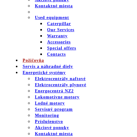
Kontaktné miesta
Used equipment
Caterpillar
Our Services
Warranty
Accessories
Special offers
Contacts
Požičovňa
Servis a náhradné diely
Energetické systémy
Elektrocentrály naftové
Elektrocentrály plynové
Energocentrá NZ2
Lokomotívne motory
Lodné motory
Servisný program
Monitoring
Príslušenstvo
Akciové ponuky
Kontaktné miesta