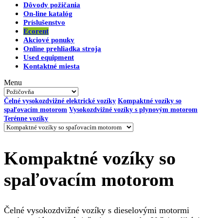
Dôvody požičania
On-line katalóg
Príslušenstvo
Ecorent
Akciové ponuky
Online prehliadka stroja
Used equipment
Kontaktné miesta
Menu
Čelné vysokozdvižné elektrické vozíky
Kompaktné vozíky so
spaľovacím motorom
Vysokozdvižné vozíky s plynovým motorom
Terénne vozíky
Kompaktné vozíky so
spaľovacím motorom
Čelné vysokozdvižné vozíky s dieselovými motormi