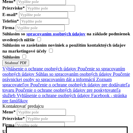
Meno*
Priezvisko*
E-mail*
Telefón*
Firma
Súhlasím so
spracovaním osobných údajov
na základe podmienok
uvedených nižšie
Súhlasím so zasielaním noviniek a použitím kontaktných údajov
na marketingové účely
Súhlasím
Výhlásenie o ochrane osobných údajov
Poučenie so spracovaním
osobných údajov
Súhlas so spracovaním osobných údajov
Poučenie
právnickej osoby so spracovaním dát a informácií
Zoznam
spracovateľov
Poučenie o ochrane osobných údajov pre dodávateľa
tovaru
Poučenie o ochrane osobných údajov pre poskytovateľa
služieb
Vyhlásenie o ochrane osobných údajov Facebook - stránka
pre fanúšikov
Kontaktovať predajcu
Meno*
Priezvisko*
Firma
Ulica, číslo