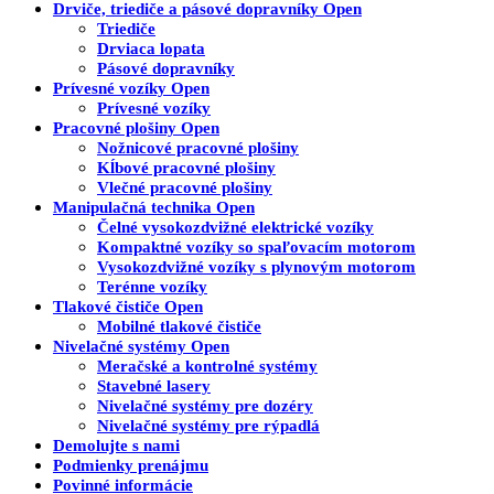
Drviče, triediče a pásové dopravníky
Open
Triediče
Drviaca lopata
Pásové dopravníky
Prívesné vozíky
Open
Prívesné vozíky
Pracovné plošiny
Open
Nožnicové pracovné plošiny
Kĺbové pracovné plošiny
Vlečné pracovné plošiny
Manipulačná technika
Open
Čelné vysokozdvižné elektrické vozíky
Kompaktné vozíky so spaľovacím motorom
Vysokozdvižné vozíky s plynovým motorom
Terénne vozíky
Tlakové čističe
Open
Mobilné tlakové čističe
Nivelačné systémy
Open
Meračské a kontrolné systémy
Stavebné lasery
Nivelačné systémy pre dozéry
Nivelačné systémy pre rýpadlá
Demolujte s nami
Podmienky prenájmu
Povinné informácie