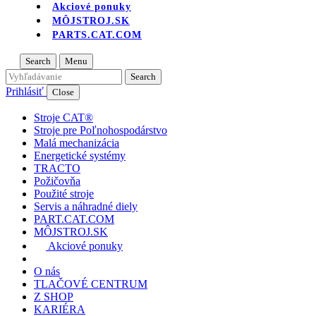
Akciové ponuky
MÔJSTROJ.SK
PARTS.CAT.COM
Search
Menu
Prihlásiť
Close
Stroje CAT®
Stroje pre Poľnohospodárstvo
Malá mechanizácia
Energetické systémy
TRACTO
Požičovňa
Použité stroje
Servis a náhradné diely
PART.CAT.COM
MÔJSTROJ.SK
Akciové ponuky
O nás
TLAČOVÉ CENTRUM
Z SHOP
KARIÉRA