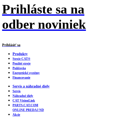
Prihláste sa na
odber noviniek
Prihlásiť sa
Produkty
Stroje CAT®
Použité stroje
Požičovňa
Energetické systémy
Financovanie
Servis a náhradné diely
Servis
Náhradné diely
CAT VisionLink
PARTS.CAT.COM
ONLINE PREDAJ ND
Akcie