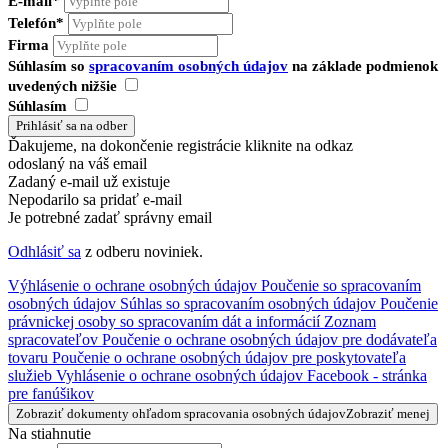
E-mail*
Telefón*
Firma
Súhlasím so
spracovaním osobných údajov
na základe podmienok
uvedených nižšie
Súhlasím
Ďakujeme, na dokončenie registrácie kliknite na odkaz
odoslaný na váš email
Zadaný e-mail už existuje
Nepodarilo sa pridať e-mail
Je potrebné zadať správny email
Odhlásiť sa
z odberu noviniek.
Výhlásenie o ochrane osobných údajov
Poučenie so spracovaním
osobných údajov
Súhlas so spracovaním osobných údajov
Poučenie
právnickej osoby so spracovaním dát a informácií
Zoznam
spracovateľov
Poučenie o ochrane osobných údajov pre dodávateľa
tovaru
Poučenie o ochrane osobných údajov pre poskytovateľa
služieb
Vyhlásenie o ochrane osobných údajov Facebook - stránka
pre fanúšikov
Zobraziť dokumenty ohľadom spracovania osobných údajov
Zobraziť menej
Na stiahnutie