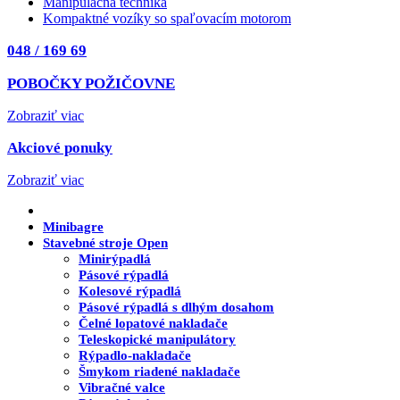
Manipulačná technika
Kompaktné vozíky so spaľovacím motorom
048 / 169 69
POBOČKY POŽIČOVNE
Zobraziť viac
Akciové ponuky
Zobraziť viac
Minibagre
Stavebné stroje
Open
Minirýpadlá
Pásové rýpadlá
Kolesové rýpadlá
Pásové rýpadlá s dlhým dosahom
Čelné lopatové nakladače
Teleskopické manipulátory
Rýpadlo-nakladače
Šmykom riadené nakladače
Vibračné valce