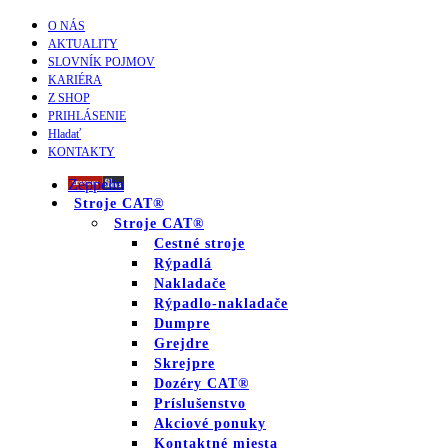
O NÁS
AKTUALITY
SLOVNÍK POJMOV
KARIÉRA
Z SHOP
PRIHLÁSENIE
Hladať
KONTAKTY
Zeppelin
Stroje CAT®
Stroje CAT®
Cestné stroje
Rýpadlá
Nakladače
Rýpadlo-nakladače
Dumpre
Grejdre
Skrejpre
Dozéry CAT®
Príslušenstvo
Akciové ponuky
Kontaktné miesta