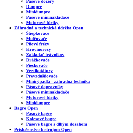
Pásové dozéry
Dumpre
Minidumpre
Pásové mininakladače
Motorové fúriky
Záhradná a technická údržba
Open
Štiepkovače
Mulčovače
Pňové frézy
Krovinorezy
Zakladač trávnikov
Drážkovače
Pieskovače
Vertikutátory
Prevzdušňovače
Minirýpadlá - záhradná technika
Pásové dopravníky
Pásové mininakladače
Motorové fúriky
Minidumpre
Bagre
Open
Pásové bagre
Kolesové bagre
Pásové bagre s dlhým dosahom
Príslušenstvo k strojom
Open