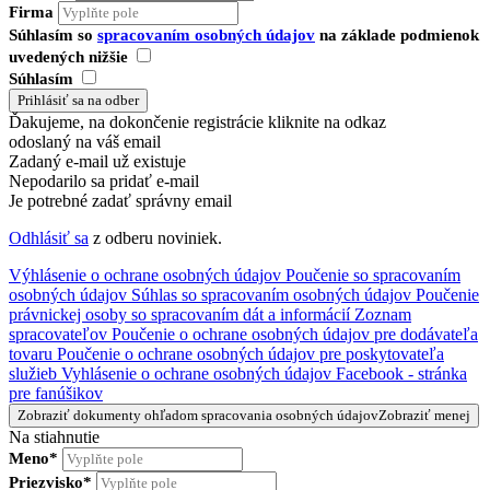
Firma
Súhlasím so
spracovaním osobných údajov
na základe podmienok
uvedených nižšie
Súhlasím
Ďakujeme, na dokončenie registrácie kliknite na odkaz
odoslaný na váš email
Zadaný e-mail už existuje
Nepodarilo sa pridať e-mail
Je potrebné zadať správny email
Odhlásiť sa
z odberu noviniek.
Výhlásenie o ochrane osobných údajov
Poučenie so spracovaním
osobných údajov
Súhlas so spracovaním osobných údajov
Poučenie
právnickej osoby so spracovaním dát a informácií
Zoznam
spracovateľov
Poučenie o ochrane osobných údajov pre dodávateľa
tovaru
Poučenie o ochrane osobných údajov pre poskytovateľa
služieb
Vyhlásenie o ochrane osobných údajov Facebook - stránka
pre fanúšikov
Zobraziť dokumenty ohľadom spracovania osobných údajov
Zobraziť menej
Na stiahnutie
Meno*
Priezvisko*