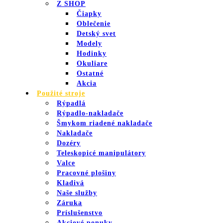
Z SHOP
Čiapky
Oblečenie
Detský svet
Modely
Hodinky
Okuliare
Ostatné
Akcia
Použité stroje
Rýpadlá
Rýpadlo-nakladače
Šmykom riadené nakladače
Nakladače
Dozéry
Teleskopicé manipulátory
Valce
Pracovné plošiny
Kladivá
Naše služby
Záruka
Príslušenstvo
Akciové ponuky