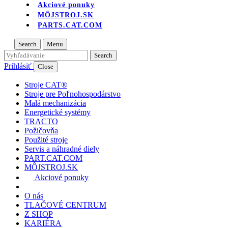
Akciové ponuky
MÔJSTROJ.SK
PARTS.CAT.COM
Search
Menu
Prihlásiť
Close
Stroje CAT®
Stroje pre Poľnohospodárstvo
Malá mechanizácia
Energetické systémy
TRACTO
Požičovňa
Použité stroje
Servis a náhradné diely
PART.CAT.COM
MÔJSTROJ.SK
Akciové ponuky
O nás
TLAČOVÉ CENTRUM
Z SHOP
KARIÉRA