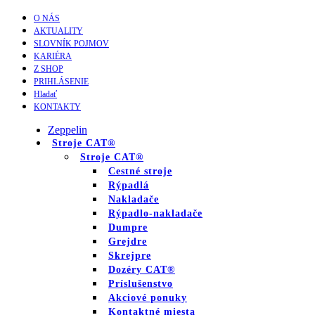
O NÁS
AKTUALITY
SLOVNÍK POJMOV
KARIÉRA
Z SHOP
PRIHLÁSENIE
Hladať
KONTAKTY
Zeppelin
Stroje CAT®
Stroje CAT®
Cestné stroje
Rýpadlá
Nakladače
Rýpadlo-nakladače
Dumpre
Grejdre
Skrejpre
Dozéry CAT®
Príslušenstvo
Akciové ponuky
Kontaktné miesta