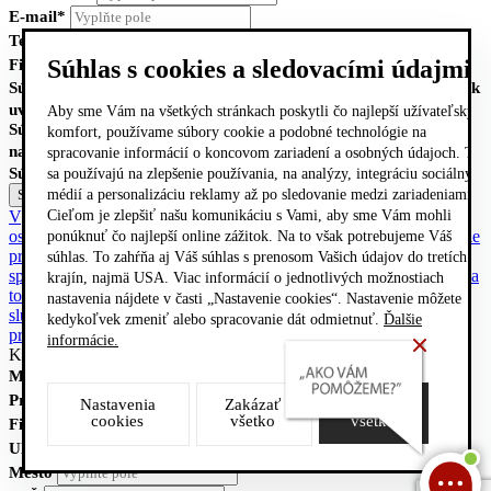
E-mail*
Telefón*
Súhlas s cookies a sledovacími údajmi
Firma
Súhlasím so
spracovaním osobných údajov
na základe podmienok
uvedených nižšie
Aby sme Vám na všetkých stránkach poskytli čo najlepší užívateľský
Súhlasím so zasielaním noviniek a použitím kontaktných údajov
komfort, používame súbory cookie a podobné technológie na
na marketingové účely
spracovanie informácií o koncovom zariadení a osobných údajoch. Tie
Súhlasím
sa používajú na zlepšenie používania, na analýzy, integráciu sociálnych
médií a personalizáciu reklamy až po sledovanie medzi zariadeniami.
Výhlásenie o ochrane osobných údajov
Poučenie so spracovaním
Cieľom je zlepšiť našu komunikáciu s Vami, aby sme Vám mohli
osobných údajov
Súhlas so spracovaním osobných údajov
Poučenie
ponúknuť čo najlepší online zážitok. Na to však potrebujeme Váš
právnickej osoby so spracovaním dát a informácií
Zoznam
súhlas. To zahŕňa aj Váš súhlas s prenosom Vašich údajov do tretích
spracovateľov
Poučenie o ochrane osobných údajov pre dodávateľa
krajín, najmä USA. Viac informácií o jednotlivých možnostiach
tovaru
Poučenie o ochrane osobných údajov pre poskytovateľa
nastavenia nájdete v časti „Nastavenie cookies“. Nastavenie môžete
služieb
Vyhlásenie o ochrane osobných údajov Facebook - stránka
kedykoľvek zmeniť alebo spracovanie dát odmietnuť.
Ďalšie
pre fanúšikov
informácie.
Kontaktovať predajcu
Meno*
Priezvisko*
Nastavenia
Zakázať
Povoliť
cookies
všetko
všetko
Firma
Ulica, číslo
Mesto