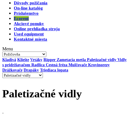
Dôvody požičania
On-line katalóg
Príslušenstvo
Ecorent
Akciové ponuky
Online prehliadka stroja
Used equipment
Kontaktné miesta
Menu
Kladivá
Kliešte
Vrtáky
Ripper
Zametacia metla
Paletizačné vidly
Vidly
s pridržiavačom
Radlica
Cestná fréza
Mulčovače
Krovinorezy
Drážkovače
Drapáky
Triediaca lopata
Paletizačné vidly
.