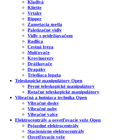
Kladivá
Kliešte
Vrtáky
Ripper
Zametacia metla
Paletizačné vidly
Vidly s pridržiavačom
Radlica
Cestná fréza
Mulčovače
Krovinorezy
Drážkovače
Drapáky
Triediaca lopata
Teleskopické manipulátory
Open
Pevné teleskopické manipulátory
Rotačné teleskopické manipulátory
Vibračná a hutniaca technika
Open
Vibračné dosky
Vibračné nohy
Vibračné valce
Elektrocentrály a osvetľovacie veže
Open
Pojazdné elektrocentrály
Stacionárne elektrocentrály
Osvetľovacie veže