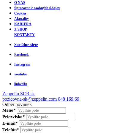
O NÁS
Spracovanie osobných údajov
Cookies
Aktuality
KARIÉRA
Z SHOP
KONTAKTY
Sociálne siete
Facebook
Instagram
youtube
linkedIn
Zeppelin
SCR.sk
pozicovna-sk@zeppelin.com
048 169 69
Odber noviniek
Meno*
Priezvisko*
E-mail*
Telefón*