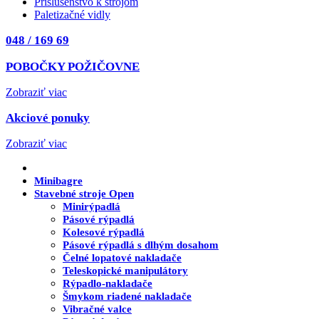
Príslušenstvo k strojom
Paletizačné vidly
048 / 169 69
POBOČKY POŽIČOVNE
Zobraziť viac
Akciové ponuky
Zobraziť viac
Minibagre
Stavebné stroje
Open
Minirýpadlá
Pásové rýpadlá
Kolesové rýpadlá
Pásové rýpadlá s dlhým dosahom
Čelné lopatové nakladače
Teleskopické manipulátory
Rýpadlo-nakladače
Šmykom riadené nakladače
Vibračné valce