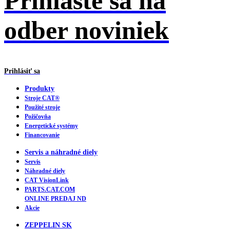
Prihláste sa na
odber noviniek
Prihlásiť sa
Produkty
Stroje CAT®
Použité stroje
Požičovňa
Energetické systémy
Financovanie
Servis a náhradné diely
Servis
Náhradné diely
CAT VisionLink
PARTS.CAT.COM
ONLINE PREDAJ ND
Akcie
ZEPPELIN SK