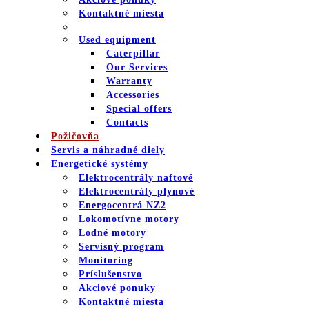
Kontaktné miesta
Used equipment
Caterpillar
Our Services
Warranty
Accessories
Special offers
Contacts
Požičovňa
Servis a náhradné diely
Energetické systémy
Elektrocentrály naftové
Elektrocentrály plynové
Energocentrá NZ2
Lokomotívne motory
Lodné motory
Servisný program
Monitoring
Príslušenstvo
Akciové ponuky
Kontaktné miesta