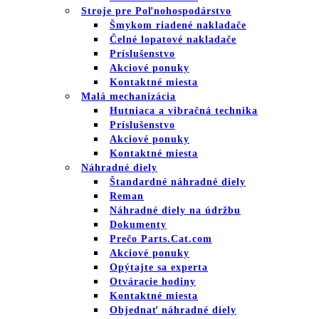
Stroje pre Poľnohospodárstvo
Šmykom riadené nakladače
Čelné lopatové nakladače
Príslušenstvo
Akciové ponuky
Kontaktné miesta
Malá mechanizácia
Hutniaca a vibračná technika
Príslušenstvo
Akciové ponuky
Kontaktné miesta
Náhradné diely
Štandardné náhradné diely
Reman
Náhradné diely na údržbu
Dokumenty
Prečo Parts.Cat.com
Akciové ponuky
Opýtajte sa experta
Otváracie hodiny
Kontaktné miesta
Objednať náhradné diely