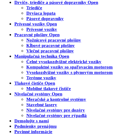
Drviče, triediče a pásové dopravníky
Open
Triediče
Drviaca lopata
Pásové dopravníky
Prívesné vozíky
Open
Prívesné vozíky
Pracovné plošiny
Open
Nožnicové pracovné plošiny
Kĺbové pracovné plošiny
Vlečné pracovné plošiny
Manipulačná technika
Open
Čelné vysokozdvižné elektrické vozíky
Kompaktné vozíky so spaľovacím motorom
Vysokozdvižné vozíky s plynovým motorom
Terénne vozíky
Tlakové čističe
Open
Mobilné tlakové čističe
Nivelačné systémy
Open
Meračské a kontrolné systémy
Stavebné lasery
Nivelačné systémy pre dozéry
Nivelačné systémy pre rýpadlá
Demolujte s nami
Podmienky prenájmu
Povinné informácie